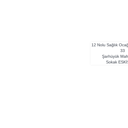
12 Nolu Sağlık Oca
33
Şarhüyük Maha
Sokak
ESKI