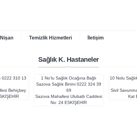
 Nişan
Temizlik Hizmetleri
İletişim
Sağlık K. Hastaneler
ı
0222 310 13
1 No’lu Sağlık Ocağına Bağlı
10 Nolu Sağl
Sazova Sağlık Birimi
0222 324 39
llesi Behiçbey
69
Sivil Savunm
SKIŞEHIR
Sazova Mahallesi Ulubatlı Caddesi
Kat
No: 24
ESKIŞEHIR