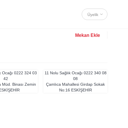
Üyelik
Mekan Ekle
ık Ocağı
0222 324 03
11 Nolu Sağlık Ocağı
0222 340 08
42
08
a Müd. Binası Zemin
Çamlıca Mahallesi Girdap Sokak
ESKIŞEHIR
No:16
ESKIŞEHIR