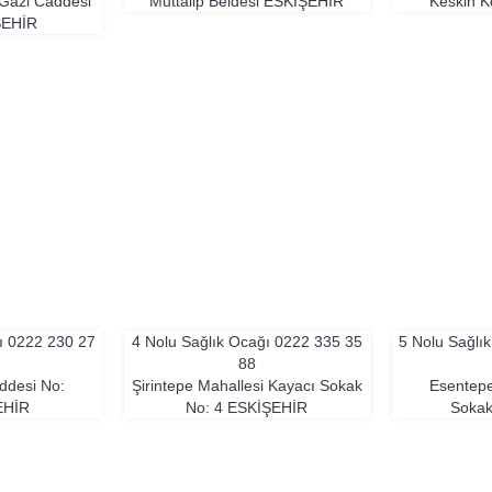
 Gazi Caddesi
Muttalip Beldesi
ESKIŞEHIR
Keskin 
ŞEHIR
ğı
0222 230 27
4 Nolu Sağlık Ocağı
0222 335 35
5 Nolu Sağlı
88
ddesi No:
Şirintepe Mahallesi Kayacı Sokak
Esentepe
EHIR
No: 4
ESKIŞEHIR
Soka