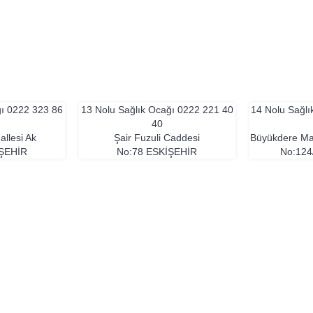
ğı
0222 323 86
13 Nolu Sağlık Ocağı
0222 221 40
14 Nolu Sağl
40
llesi Ak
Şair Fuzuli Caddesi
Büyükdere Mah
ŞEHIR
No:78
ESKIŞEHIR
No:124