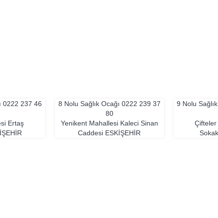
ı
0222 237 46
8 Nolu Sağlık Ocağı
0222 239 37
9 Nolu Sağlı
80
si Ertaş
Yenikent Mahallesi Kaleci Sinan
Çiftele
IŞEHIR
Caddesi
ESKIŞEHIR
Soka