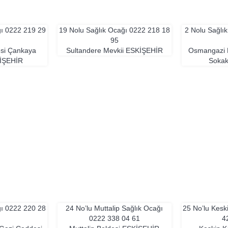
ğı
0222 219 29
19 Nolu Sağlık Ocağı
0222 218 18
2 Nolu Sağlı
95
si Çankaya
Sultandere Mevkii
ESKIŞEHIR
Osmangazi M
IŞEHIR
Soka
ğı
0222 220 28
24 No’lu Muttalip Sağlık Ocağı
25 No’lu Kesk
0222 338 04 61
4