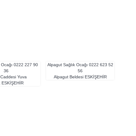
k Ocağı
0222 227 90
Alpagut Sağlık Ocağı
0222 623 52
36
56
r Caddesi Yuva
Alpagut Beldesi
ESKIŞEHIR
k
ESKIŞEHIR