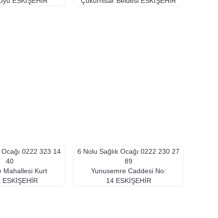
Köyü
ESKIŞEHIR
Çukurhisar Beldesi
ESKIŞEHIR
k Ocağı
0222 323 14
6 Nolu Sağlık Ocağı
0222 230 27
40
89
 Mahallesi Kurt
Yunusemre Caddesi No:
k
ESKIŞEHIR
14
ESKIŞEHIR