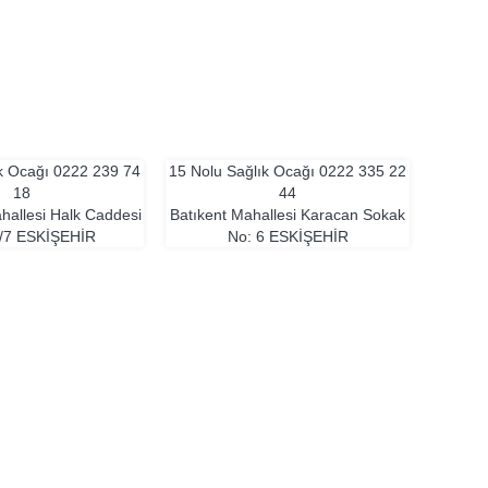
ık Ocağı
0222 239 74
15 Nolu Sağlık Ocağı
0222 335 22
18
44
allesi Halk Caddesi
Batıkent Mahallesi Karacan Sokak
/7
ESKIŞEHIR
No: 6
ESKIŞEHIR