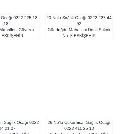
k Ocağı
0222 225 18
20 Nolu Sağlık Ocağı
0222 227 44
18
92
ahallesi Güvercin
Gündoğdu Mahallesi Denli Sokak
k
ESKIŞEHIR
No: 5
ESKIŞEHIR
in Sağlık Ocağı
0222
26 No’lu Çukurhisar Sağlık Ocağı
24 21 07
0222 411 25 13