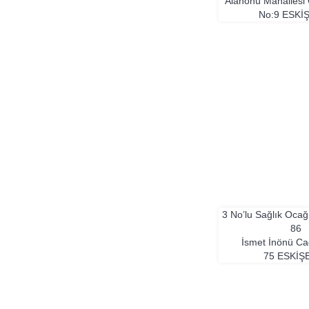
Alanönü Mahallesi
No:9
ESKI
3 No’lu Sağlık Oca
86
İsmet İnönü Ca
75
ESKIŞ