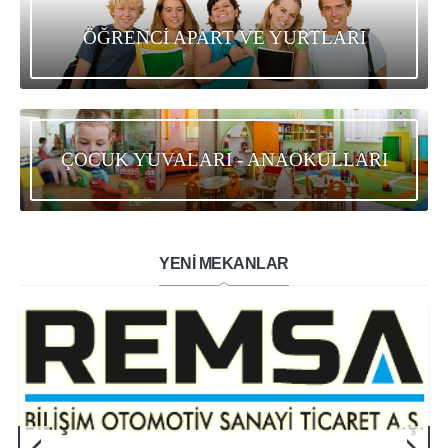
ÖĞRENCİ APART VE YURTLARI
ÇOCUK YUVALARI - ANAOKULLARI
YENİ MEKANLAR