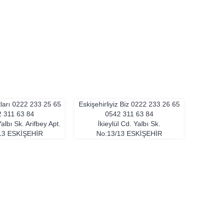
tları
0222 233 25 65
Eskişehirliyiz Biz
0222 233 26 65
 311 63 84
0542 311 63 84
Yalbı Sk. Arifbey Apt.
İkieylül Cd. Yalbı Sk.
13
ESKIŞEHIR
No:13/13
ESKIŞEHIR