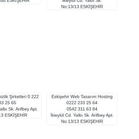
 Cdb
ESKIŞEHIR
İkieylül Cd. Yalbı Sk.
No:13/13
ESKIŞEHIR
zlik Şirketleri
0 222
Eskişehir Web Tasarım Hosting
33 25 65
0222 233 25 64
Yalbı Sk. Arifbey Apt.
0542 311 63 84
13
ESKIŞEHIR
İkieylül Cd. Yalbı Sk. Arifbey Apt.
No:13/13
ESKIŞEHIR