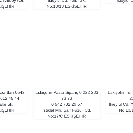
k. Arifbey Apt.
İkieylül Cd. Yalbı Sk.
İkieylül
IŞEHIR
No:13/13
ESKIŞEHIR
partları
0542
Eskişehir Pasta Sipariş
0 222 233
Eskişehir Temi
 612 45 44
73 73
2
albı Sk.
0 542 732 29 67
İkieylül Cd. 
IŞEHIR
İstiklal Mh. Şair Fuzuli Cd.
No:13/
No:17/C
ESKIŞEHIR