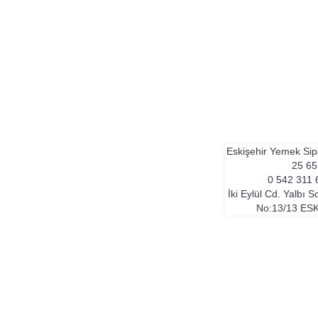
Eskişehir Yemek Sip
25 65
0 542 311 
İki Eylül Cd. Yalbı S
No:13/13
ESK