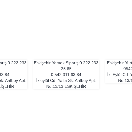
ariş
0 222 233
Eskişehir Yemek Sipariş
0 222 233
Eskişehir Yur
25 65
0542
63 84
0 542 311 63 84
İki Eylül Cd. 
ok. Arifbey Apt.
İkieylül Cd. Yalbı Sk. Arifbey Apt.
No:13/
IŞEHIR
No:13/13
ESKIŞEHIR