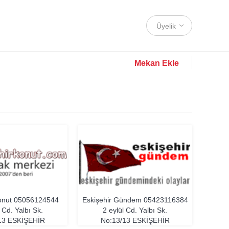
Üyelik
Mekan Ekle
Konut
05056124544
Eskişehir Gündem
05423116384
l Cd. Yalbı Sk.
2 eylül Cd. Yalbı Sk.
13
ESKIŞEHIR
No:13/13
ESKIŞEHIR