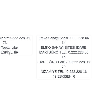
 Market
0222 228 08
Emko Sanayi Sitesi
0.222.228 06
73
14
 Toptancılar
EMKO SANAYİ SİTESİ İDARE
i
ESKIŞEHIR
İDARİ BÜRO TEL : 0.222.228 06
14
İDARİ BÜRO FAKS : 0.222.228 08
70
NİZAMİYE TEL : 0.222.228 16
49
ESKIŞEHIR