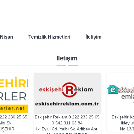
 Nişan
Temizlik Hizmetleri
İletişim
İletişim
222 230 25 65
Eskişehir Reklam
0 222 233 25 65
Eskişehir 
lbı Sk.
0 542 311 63 84
İkieylü
IŞEHIR
İki Eylül Cd. Yalbı Sk. Arifbey Apt.
No:13/