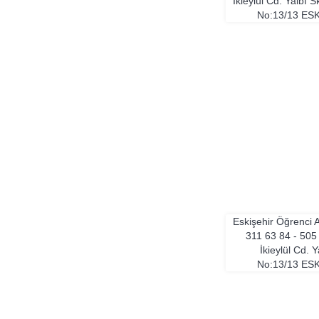
İkieylül Cd. Yalbı S
No:13/13
ESK
Eskişehir Öğrenci A
311 63 84 - 505
İkieylül Cd. Y
No:13/13
ESK