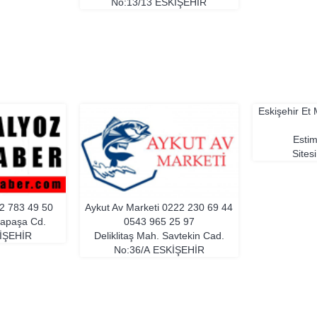
No:13/13
ESKIŞEHIR
Eskişehir Et
Estim
Sites
2 783 49 50
Aykut Av Marketi
0222 230 69 44
yapaşa Cd.
0543 965 25 97
IŞEHIR
Deliklitaş Mah. Savtekin Cad.
No:36/A
ESKIŞEHIR