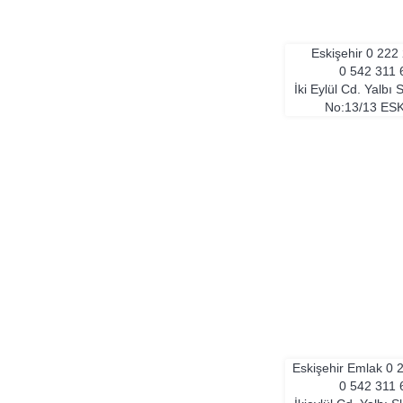
Eskişehir
0 222
0 542 311 
İki Eylül Cd. Yalbı 
No:13/13
ESK
Eskişehir Emlak
0 
0 542 311 