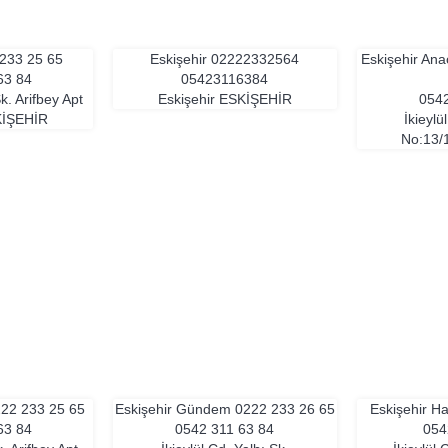
 233 25 65
Eskişehir
02222332564
Eskişehir Ana
63 84
05423116384
Sk. Arifbey Apt
Eskişehir
ESKIŞEHIR
0542
IŞEHIR
İkieylü
No:13/
222 233 25 65
Eskişehir Gündem
0222 233 26 65
Eskişehir H
63 84
0542 311 63 84
054