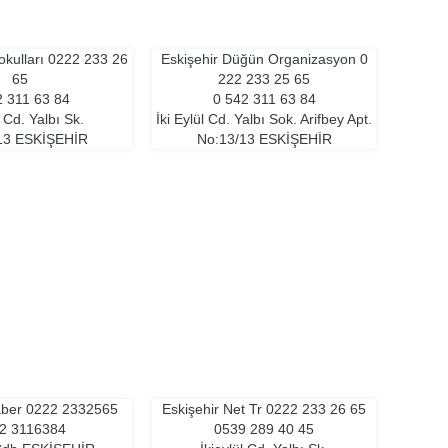
okulları
0222 233 26
Eskişehir Düğün Organizasyon
0
65
222 233 25 65
 311 63 84
0 542 311 63 84
l Cd. Yalbı Sk.
İki Eylül Cd. Yalbı Sok. Arifbey Apt.
13
ESKIŞEHIR
No:13/13
ESKIŞEHIR
aber
0222 2332565
Eskişehir Net Tr
0222 233 26 65
2 3116384
0539 289 40 45