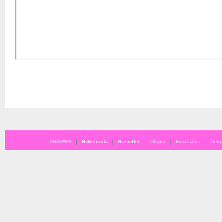
ANASAYFA
Hakkımızda
Hizmetler
Ulaşım
Foto Galeri
İleti