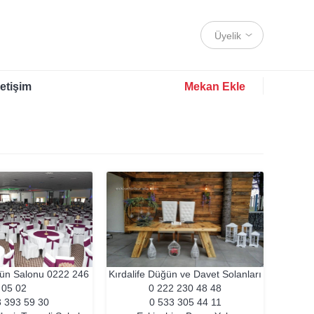
Üyelik
letişim
Mekan Ekle
ün Salonu
0222 246
Kırdalife Düğün ve Davet Solanları
05 02
0 222 230 48 48
 393 59 30
0 533 305 44 11