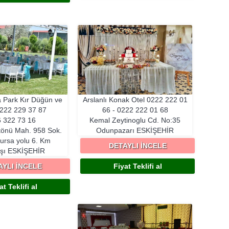
la Park Kır Düğün ve
Arslanlı Konak Otel
0222 222 01
222 229 37 87
66 - 0222 222 01 68
 322 73 16
Kemal Zeytinoglu Cd. No:35
tönü Mah. 958 Sok.
Odunpazarı
ESKIŞEHIR
ursa yolu 6. Km
DETAYLI İNCELE
şı
ESKIŞEHIR
AYLI İNCELE
Fiyat Teklifi al
at Teklifi al