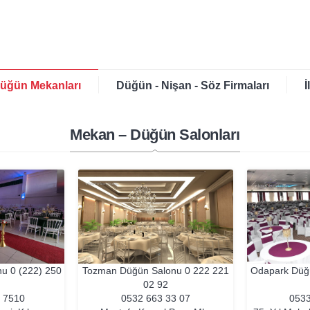
üğün Mekanları
Düğün - Nişan - Söz Firmaları
İ
Mekan – Düğün Salonları
nu
0 (222) 250
Tozman Düğün Salonu
0 222 221
Odapark Düğ
02 92
6 7510
0532 663 33 07
0533