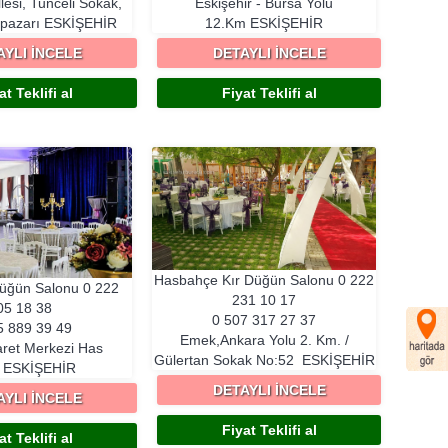
lesi, Tunceli Sokak,
Eskişehir - Bursa Yolu
pazarı
ESKIŞEHIR
12.Km
ESKIŞEHIR
AYLI İNCELE
DETAYLI İNCELE
at Teklifi al
Fiyat Teklifi al
Hasbahçe Kır Düğün Salonu
0 222
Düğün Salonu
0 222
231 10 17
05 18 38
0 507 317 27 37
5 889 39 49
Emek,Ankara Yolu 2. Km. /
ret Merkezi Has
Gülertan Sokak No:52
ESKIŞEHIR
a
ESKIŞEHIR
DETAYLI İNCELE
AYLI İNCELE
Fiyat Teklifi al
at Teklifi al