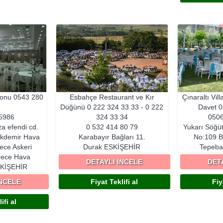
lonu
0543 280
Esbahçe Restaurant ve Kır
Çınaraltı Vil
Düğünü
0 222 324 33 33 - 0 222
Davet
0
5986
324 33 34
0506
za efendi cd.
0 532 414 80 79
Yukarı Söğü
Akdemir Hava
Karabayır Bağları 11.
No:109 B
ece Askeri
Durak
ESKIŞEHIR
Tepeba
ece Hava
DETAYLI İNCELE
DET
KIŞEHIR
İNCELE
Fiyat Teklifi al
Fiy
ifi al