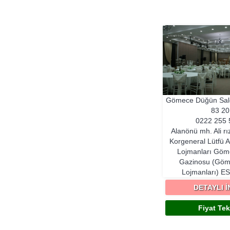
Gömece Düğün Sa
83 20
0222 255 
Alanönü mh. Ali rı
Korgeneral Lütfü 
Lojmanları Göm
Gazinosu (Göm
Lojmanları)
ES
DETAYLI 
Fiyat Tekl