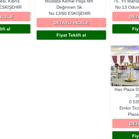
si, Kıbrıs
Mustafa Kemal Paşa Mh.
75. Yıl Mahal
ESKIŞEHIR
Değirmen Sk.
No:13 Odun
No:13/60
ESKIŞEHIR
İNCELE
DET
DETAYLI İNCELE
ifi al
Fiy
Fiyat Teklifi al
Has Plaza 
2
0 53
Emko Tica
Plaz
DET
Fiy