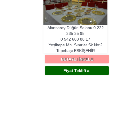
Altınsaray Düğün Salonu
0 222
335 35 95
0 542 603 88 17
Yeşiltepe Mh. Sınırlar Sk.No:2
Tepebaşı
ESKIŞEHIR
DETAYLI İNCELE
Fiyat Teklifi al
ı