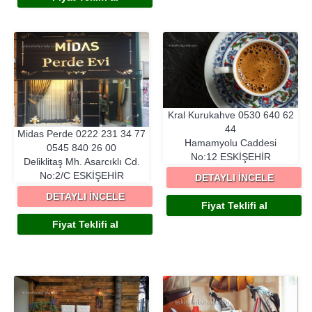
Kral Kurukahve
0530 640 62
44
Midas Perde
0222 231 34 77
Hamamyolu Caddesi
0545 840 26 00
No:12
ESKIŞEHIR
Deliklitaş Mh. Asarcıklı Cd.
No:2/C
ESKIŞEHIR
DETAYLI İNCELE
DETAYLI İNCELE
Fiyat Teklifi al
Fiyat Teklifi al