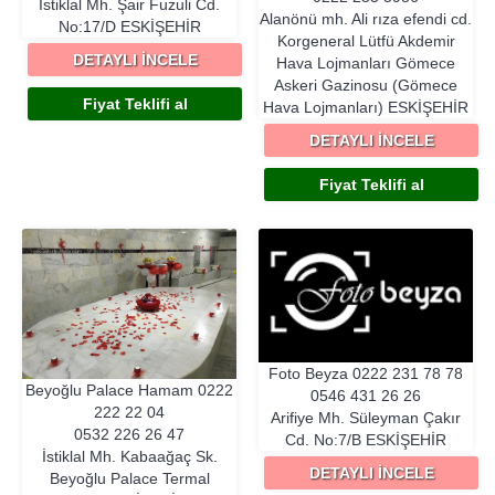
İstiklal Mh. Şair Fuzuli Cd.
Alanönü mh. Ali rıza efendi cd.
No:17/D
ESKIŞEHIR
Korgeneral Lütfü Akdemir
DETAYLI İNCELE
Hava Lojmanları Gömece
Askeri Gazinosu (Gömece
Fiyat Teklifi al
Hava Lojmanları)
ESKIŞEHIR
DETAYLI İNCELE
Fiyat Teklifi al
Foto Beyza
0222 231 78 78
Beyoğlu Palace Hamam
0222
0546 431 26 26
222 22 04
Arifiye Mh. Süleyman Çakır
0532 226 26 47
Cd. No:7/B
ESKIŞEHIR
İstiklal Mh. Kabaağaç Sk.
DETAYLI İNCELE
Beyoğlu Palace Termal