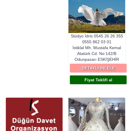
Stüdyo İdris
0545 26 26 355
0555 862 03 01
İstiklal Mh. Mustafa Kemal
Atatürk Cd. No:142/B
Odunpazarı
ESKIŞEHIR
DETAYLI İNCELE
Fiyat Teklifi al