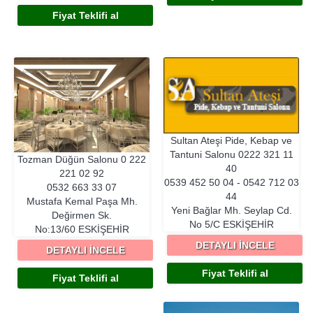
Fiyat Teklifi al
Sultan Ateşi Pide, Kebap ve
Tantuni Salonu
0222 321 11
Tozman Düğün Salonu
0 222
40
221 02 92
0539 452 50 04 - 0542 712 03
0532 663 33 07
44
Mustafa Kemal Paşa Mh.
Yeni Bağlar Mh. Seylap Cd.
Değirmen Sk.
No 5/C
ESKIŞEHIR
No:13/60
ESKIŞEHIR
DETAYLI İNCELE
DETAYLI İNCELE
Fiyat Teklifi al
Fiyat Teklifi al