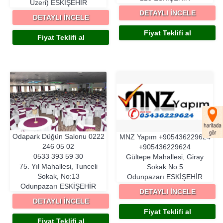
Üzeri)
ESKIŞEHIR
DETAYLI İNCELE
DETAYLI İNCELE
Fiyat Teklifi al
Fiyat Teklifi al
Odapark Düğün Salonu
0222
MNZ Yapım
+905436229624
246 05 02
+905436229624
0533 393 59 30
Gültepe Mahallesi, Giray
75. Yıl Mahallesi, Tunceli
Sokak No:5
Sokak, No:13
Odunpazarı
ESKIŞEHIR
Odunpazarı
ESKIŞEHIR
DETAYLI İNCELE
DETAYLI İNCELE
Fiyat Teklifi al
Fiyat Teklifi al