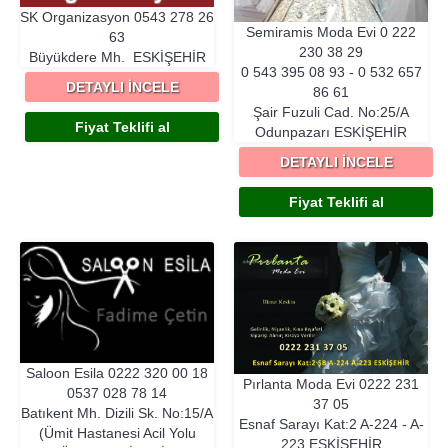
SK Organizasyon
0543 278 26
Semiramis Moda Evi
0 222
63
230 38 29
Büyükdere Mh.
ESKIŞEHIR
0 543 395 08 93 - 0 532 657
DETAYLI İNCELE
86 61
Şair Fuzuli Cad. No:25/A
Fiyat Teklifi al
Odunpazarı
ESKIŞEHIR
DETAYLI İNCELE
Fiyat Teklifi al
Saloon Esila
0222 320 00 18
Pırlanta Moda Evi
0222 231
0537 028 78 14
37 05
Batıkent Mh. Dizili Sk. No:15/A
Esnaf Sarayı Kat:2 A-224 - A-
(Ümit Hastanesi Acil Yolu
223
ESKIŞEHIR