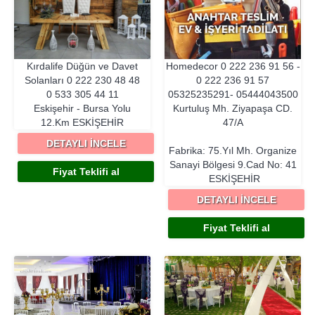
Kırdalife Düğün ve Davet
Homedecor
0 222 236 91 56 -
Solanları
0 222 230 48 48
0 222 236 91 57
0 533 305 44 11
05325235291- 05444043500
Eskişehir - Bursa Yolu
Kurtuluş Mh. Ziyapaşa CD.
12.Km
ESKIŞEHIR
47/A
DETAYLI İNCELE
Fabrika: 75.Yıl Mh. Organize
Sanayi Bölgesi 9.Cad No: 41
Fiyat Teklifi al
ESKIŞEHIR
DETAYLI İNCELE
Fiyat Teklifi al