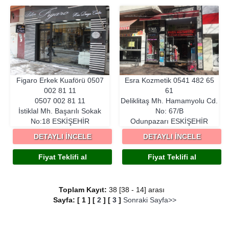
Figaro Erkek Kuaförü
0507
Esra Kozmetik
0541 482 65
002 81 11
61
0507 002 81 11
Deliklitaş Mh. Hamamyolu Cd.
İstiklal Mh. Başarılı Sokak
No: 67/B
No:18
ESKIŞEHIR
Odunpazarı
ESKIŞEHIR
DETAYLI İNCELE
DETAYLI İNCELE
Fiyat Teklifi al
Fiyat Teklifi al
Toplam Kayıt:
38 [38 - 14] arası
Sayfa:
[
1
]
[
2
]
[
3
]
Sonraki Sayfa>>