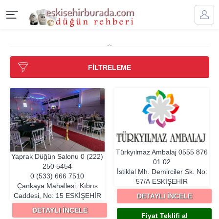
FİLTRELEME
Türkyılmaz Ambalaj
0555 876
Yaprak Düğün Salonu
0 (222)
01 02
250 5454
İstiklal Mh. Demirciler Sk. No:
0 (533) 666 7510
57/A
ESKIŞEHIR
Çankaya Mahallesi, Kıbrıs
Caddesi, No: 15
ESKIŞEHIR
DETAYLI İNCELE
DETAYLI İNCELE
Fiyat Teklifi al