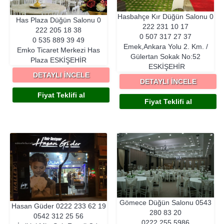
Hasbahçe Kır Düğün Salonu
0
Has Plaza Düğün Salonu
0
222 231 10 17
222 205 18 38
0 507 317 27 37
0 535 889 39 49
Emek,Ankara Yolu 2. Km. /
Emko Ticaret Merkezi Has
Gülertan Sokak No:52
Plaza
ESKIŞEHIR
ESKIŞEHIR
DETAYLI İNCELE
DETAYLI İNCELE
Fiyat Teklifi al
Fiyat Teklifi al
Gömece Düğün Salonu
0543
Hasan Güder
0222 233 62 19
280 83 20
0542 312 25 56
0222 255 5986