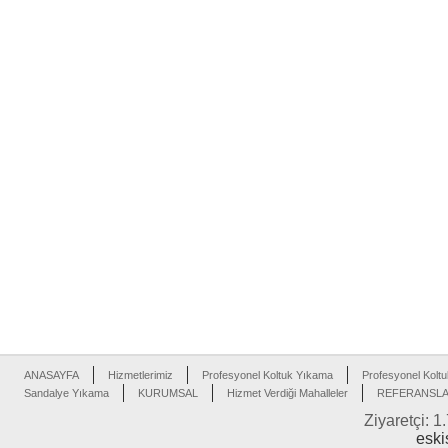
ANASAYFA
Hizmetlerimiz
Profesyonel Koltuk Yıkama
Profesyonel Koltu
Sandalye Yıkama
KURUMSAL
Hizmet Verdiği Mahalleler
REFERANSL
Ziyaretçi: 1
eski