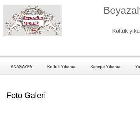
Beyazalt
Koltuk yıka
ANASAYFA
Koltuk Yıkama
Kanepe Yıkama
Ya
KURUMSAL
Hizmet Verdiği Mahalleler
REFERANSL
Foto Galeri