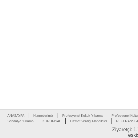
ANASAYFA
Hizmetlerimiz
Profesyonel Koltuk Yıkama
Profesyonel Koltu
Sandalye Yıkama
KURUMSAL
Hizmet Verdiği Mahalleler
REFERANSL
Ziyaretçi: 1
eski