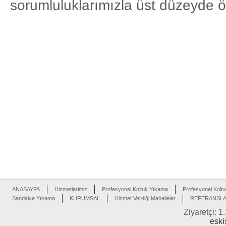
sorumluluklarımızla üst düzeyde 
ANASAYFA
Hizmetlerimiz
Profesyonel Koltuk Yıkama
Profesyonel Koltu
Sandalye Yıkama
KURUMSAL
Hizmet Verdiği Mahalleler
REFERANSL
Ziyaretçi: 1
eski