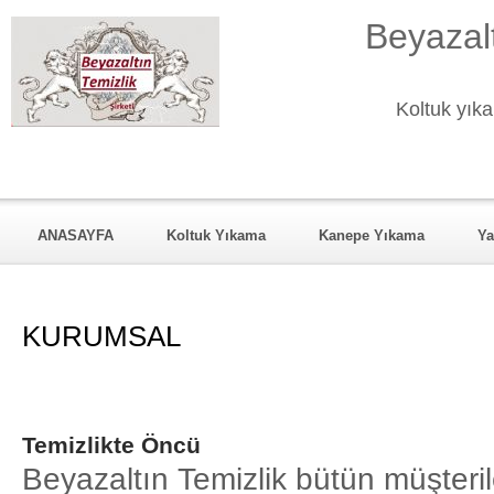
Beyazalt
Koltuk yıka
ANASAYFA
Koltuk Yıkama
Kanepe Yıkama
Ya
KURUMSAL
Hizmet Verdiği Mahalleler
REFERANSL
KURUMSAL
Temizlikte Öncü
Beyazaltın Temizlik bütün müşterile