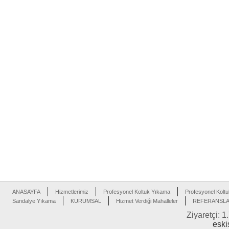
ANASAYFA
Hizmetlerimiz
Profesyonel Koltuk Yıkama
Profesyonel Koltu
Sandalye Yıkama
KURUMSAL
Hizmet Verdiği Mahalleler
REFERANSL
Ziyaretçi: 1
eski