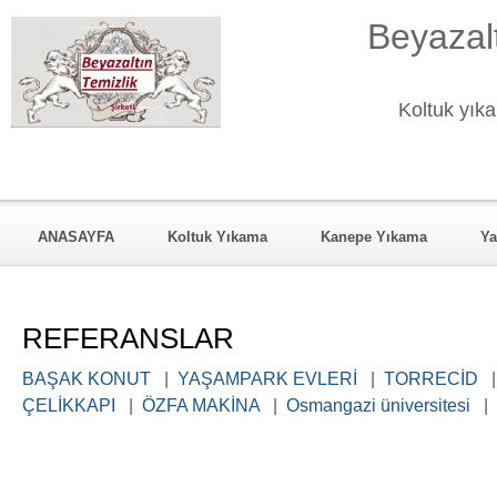
Beyazalt
Koltuk yıka
ANASAYFA
Koltuk Yıkama
Kanepe Yıkama
Ya
KURUMSAL
Hizmet Verdiği Mahalleler
REFERANSL
REFERANSLAR
BAŞAK KONUT
|
YAŞAMPARK EVLERİ
|
TORRECİD
ÇELİKKAPI
|
ÖZFA MAKİNA
|
Osmangazi üniversitesi
|