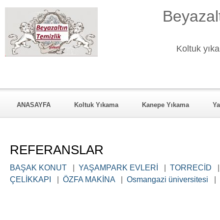
Beyazalt
Koltuk yıka
ANASAYFA
Koltuk Yıkama
Kanepe Yıkama
Ya
KURUMSAL
Hizmet Verdiği Mahalleler
REFERANSL
REFERANSLAR
BAŞAK KONUT
|
YAŞAMPARK EVLERİ
|
TORRECİD
ÇELİKKAPI
|
ÖZFA MAKİNA
|
Osmangazi üniversitesi
|