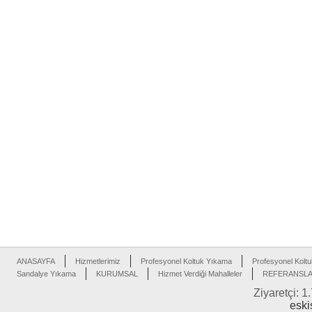
ANASAYFA
Hizmetlerimiz
Profesyonel Koltuk Yıkama
Profesyonel Koltu
Sandalye Yıkama
KURUMSAL
Hizmet Verdiği Mahalleler
REFERANSL
Ziyaretçi: 1
eski