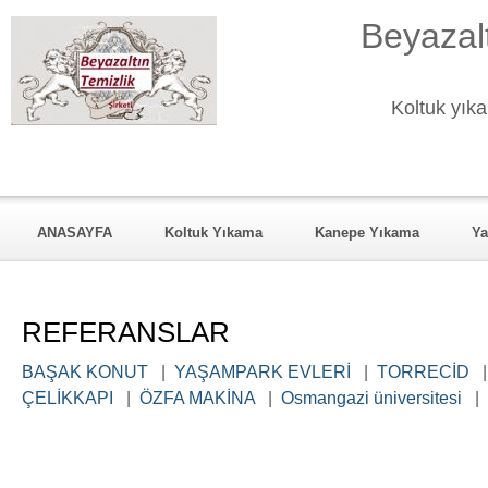
Beyazalt
Koltuk yıka
ANASAYFA
Koltuk Yıkama
Kanepe Yıkama
Ya
KURUMSAL
Hizmet Verdiği Mahalleler
REFERANSL
REFERANSLAR
BAŞAK KONUT
|
YAŞAMPARK EVLERİ
|
TORRECİD
ÇELİKKAPI
|
ÖZFA MAKİNA
|
Osmangazi üniversitesi
|