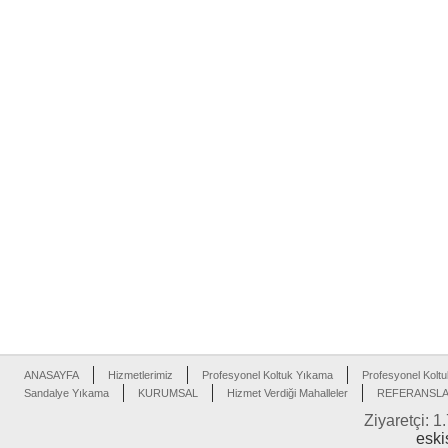
ANASAYFA
Hizmetlerimiz
Profesyonel Koltuk Yıkama
Profesyonel Koltu
Sandalye Yıkama
KURUMSAL
Hizmet Verdiği Mahalleler
REFERANSL
Ziyaretçi: 1
eski