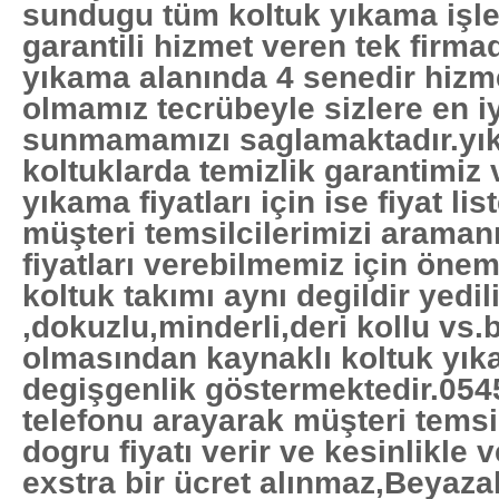
sundugu tüm koltuk yıkama işle
garantili hizmet veren tek firma
yıkama alanında 4 senedir hizme
olmamız tecrübeyle sizlere en iy
sunmamamızı saglamaktadır.yık
koltuklarda temizlik garantimiz 
yıkama fiyatları için ise fiyat li
müşteri temsilcilerimizi araman
fiyatları verebilmemiz için önem
koltuk takımı aynı degildir yedil
,dokuzlu,minderli,deri kollu vs.
olmasından kaynaklı koltuk yıka
degişgenlik göstermektedir.054
telefonu arayarak müşteri temsil
dogru fiyatı verir ve kesinlikle v
exstra bir ücret alınmaz,Beyaza