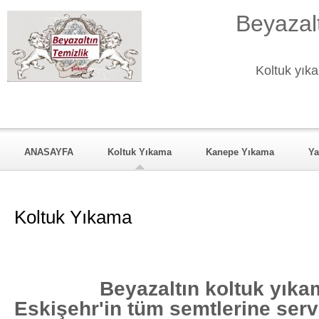
Beyazalt
Koltuk yıka
ANASAYFA
Koltuk Yıkama
Kanepe Yıkama
Ya
KURUMSAL
Hizmet Verdiği Mahalleler
REFERANSL
Koltuk Yıkama
Beyazaltın koltuk yıkama
Eskişehr'in tüm semtlerine serv