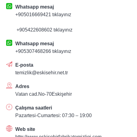
Whatsapp mesaj
+905016669421 tıklayınız
+905422608602 tıklayınız
Whatsapp mesaj
+905307468266 tıklayınız
E-posta
temizlik@eskisehir.net.tr
Adres
Vatan cad.No-70Eskişehir
Çalışma saatleri
Pazartesi-Cumartesi: 07:30 – 19:00
Web site
http://www.eskisehirfabrikatemizligi.com