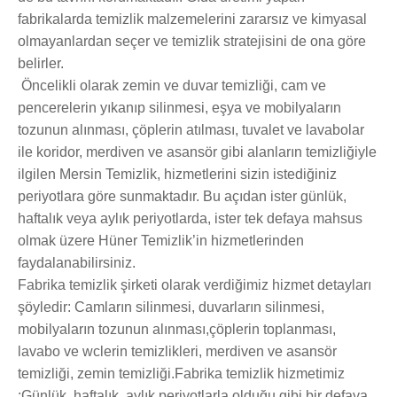
fabrikalarda temizlik malzemelerini zararsız ve kimyasal
olmayanlardan seçer ve temizlik stratejisini de ona göre
belirler.
Öncelikli olarak zemin ve duvar temizliği, cam ve
pencerelerin yıkanıp silinmesi, eşya ve mobilyaların
tozunun alınması, çöplerin atılması, tuvalet ve lavabolar
ile koridor, merdiven ve asansör gibi alanların temizliğiyle
ilgilen Mersin Temizlik, hizmetlerini sizin istediğiniz
periyotlara göre sunmaktadır. Bu açıdan ister günlük,
haftalık veya aylık periyotlarda, ister tek defaya mahsus
olmak üzere Hüner Temizlik’in hizmetlerinden
faydalanabilirsiniz.
Fabrika temizlik şirketi olarak verdiğimiz hizmet detayları
şöyledir: Camların silinmesi, duvarların silinmesi,
mobilyaların tozunun alınması,çöplerin toplanması,
lavabo ve wclerin temizlikleri, merdiven ve asansör
temizliği, zemin temizliği.Fabrika temizlik hizmetimiz
:Günlük, haftalık, aylık periyotlarla olduğu gibi bir defaya