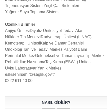
Trijenerasyon Sistemi
Yeşil Çatı Sistemleri
Yağmur Suyu Toplama Sistemi
Özellikli Birimler
Anjiyo Ünitesi
Diyaliz Ünitesi
İyot Tedavi Alanı
Nükleer Tıp Merkezi
Radyoterapi Ünitesi (LİNAC)
Kemoterapi Ünitesi
Kalp ve Damar Cerrahisi
Onokoloji Tanı ve Tedavi Merkezi
Palyotif Baım
Perinatal Merkez
Geleneksel ve Tamamlayıcı Tıp Merkezi
Robotik İlaç Hazırlama
Taş Kırma (ESWL) Ünitesi
Uyku Laboratuvarı
Yanık Merkezi
eskisehirsehir@saglik.gov.tr
0222 611 40 00
NASIL GİDİLİR?