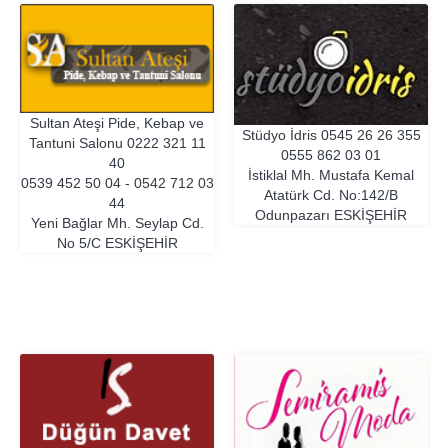
Sultan Ateşi Pide, Kebap ve
Stüdyo İdris
0545 26 26 355
Tantuni Salonu
0222 321 11
0555 862 03 01
40
İstiklal Mh. Mustafa Kemal
0539 452 50 04 - 0542 712 03
Atatürk Cd. No:142/B
44
Odunpazarı
ESKIŞEHIR
Yeni Bağlar Mh. Seylap Cd.
No 5/C
ESKIŞEHIR