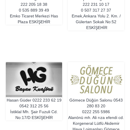
222 205 18 38
222 231 10 17
0 535 889 39 49
0 507 317 27 37
Emko Ticaret Merkezi Has
Emek,Ankara Yolu 2. Km. /
Plaza
ESKIŞEHIR
Gülertan Sokak No:52
ESKIŞEHIR
Hasan Güder
0222 233 62 19
Gömece Düğün Salonu
0543
0542 312 25 56
280 83 20
İstiklal Mh. Şair Fuzuli Cd.
0222 255 5986
No:17/D
ESKIŞEHIR
Alanönü mh. Ali rıza efendi cd.
Korgeneral Lütfü Akdemir
Hava Lojmanları Gömece