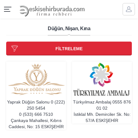
Düğün, Nişan, Kına
FİLTRELEME
Yaprak Düğün Salonu
0 (222)
Türkyılmaz Ambalaj
0555 876
250 5454
01 02
0 (533) 666 7510
İstiklal Mh. Demirciler Sk. No:
Çankaya Mahallesi, Kıbrıs
57/A
ESKIŞEHIR
Caddesi, No: 15
ESKIŞEHIR