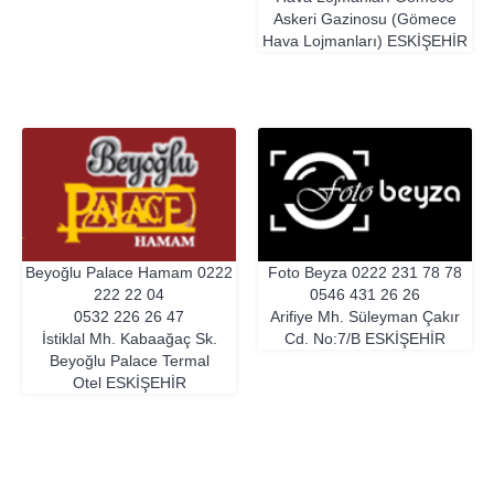
Askeri Gazinosu (Gömece
Hava Lojmanları)
ESKIŞEHIR
Beyoğlu Palace Hamam
0222
Foto Beyza
0222 231 78 78
222 22 04
0546 431 26 26
0532 226 26 47
Arifiye Mh. Süleyman Çakır
İstiklal Mh. Kabaağaç Sk.
Cd. No:7/B
ESKIŞEHIR
Beyoğlu Palace Termal
Otel
ESKIŞEHIR