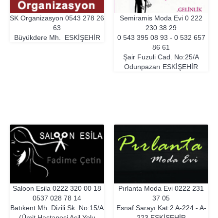
SK Organizasyon
0543 278 26
Semiramis Moda Evi
0 222
63
230 38 29
Büyükdere Mh.
ESKIŞEHIR
0 543 395 08 93 - 0 532 657
86 61
Şair Fuzuli Cad. No:25/A
Odunpazarı
ESKIŞEHIR
Saloon Esila
0222 320 00 18
Pırlanta Moda Evi
0222 231
0537 028 78 14
37 05
Batıkent Mh. Dizili Sk. No:15/A
Esnaf Sarayı Kat:2 A-224 - A-
(Ümit Hastanesi Acil Yolu
223
ESKIŞEHIR