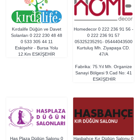
Kırdalife Düğün ve Davet
Homedecor
0 222 236 91 56 -
Solanları
0 222 230 48 48
0 222 236 91 57
0 533 305 44 11
05325235291- 05444043500
Eskişehir - Bursa Yolu
Kurtuluş Mh. Ziyapaşa CD.
12.Km
ESKIŞEHIR
47/A
Fabrika: 75.Yıl Mh. Organize
Sanayi Bölgesi 9.Cad No: 41
ESKIŞEHIR
Has Plaza Düğün Salonu
0
Hasbahçe Kır Düğün Salonu
0