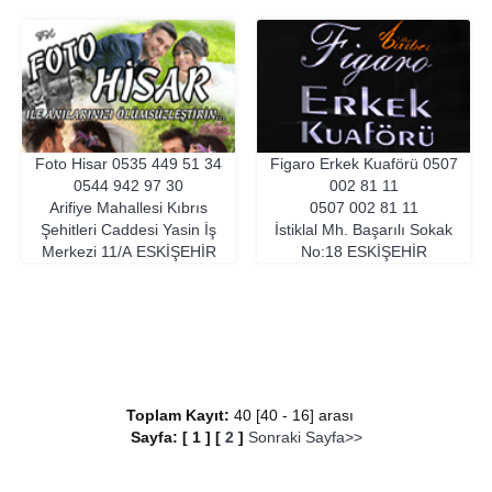
Foto Hisar
0535 449 51 34
Figaro Erkek Kuaförü
0507
0544 942 97 30
002 81 11
Arifiye Mahallesi Kıbrıs
0507 002 81 11
Şehitleri Caddesi Yasin İş
İstiklal Mh. Başarılı Sokak
Merkezi 11/A
ESKIŞEHIR
No:18
ESKIŞEHIR
Toplam Kayıt:
40 [40 - 16] arası
Sayfa:
[
1
]
[
2
]
Sonraki Sayfa>>