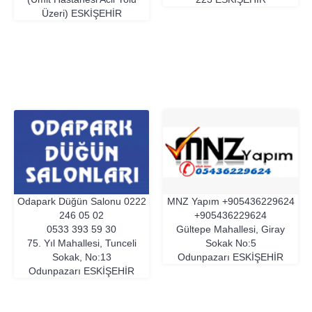
Üzeri)
ESKIŞEHIR
Odapark Düğün Salonu
0222
MNZ Yapım
+905436229624
246 05 02
+905436229624
0533 393 59 30
Gültepe Mahallesi, Giray
75. Yıl Mahallesi, Tunceli
Sokak No:5
Sokak, No:13
Odunpazarı
ESKIŞEHIR
Odunpazarı
ESKIŞEHIR