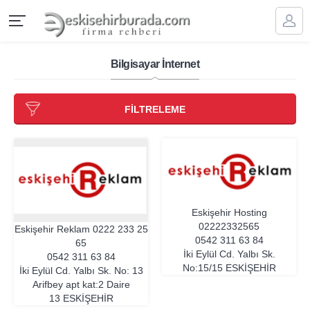
Bilgisayar İnternet
FİLTRELEME
Eskişehir Hosting
02222332565
Eskişehir Reklam
0222 233 25
0542 311 63 84
65
İki Eylül Cd. Yalbı Sk.
0542 311 63 84
No:15/15
ESKIŞEHIR
İki Eylül Cd. Yalbı Sk. No: 13
Arifbey apt kat:2 Daire
13
ESKIŞEHIR