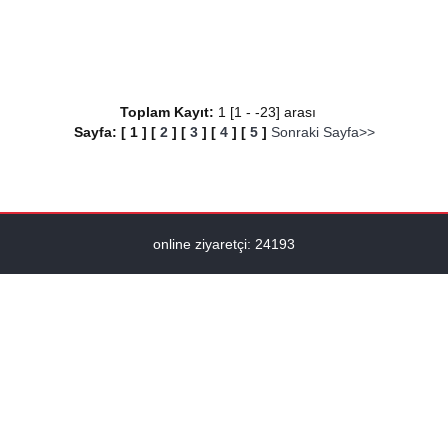
Toplam Kayıt:
1 [1 - -23] arası
Sayfa:
[
1
]
[
2
]
[
3
]
[
4
]
[
5
]
Sonraki Sayfa>>
online ziyaretçi: 24193