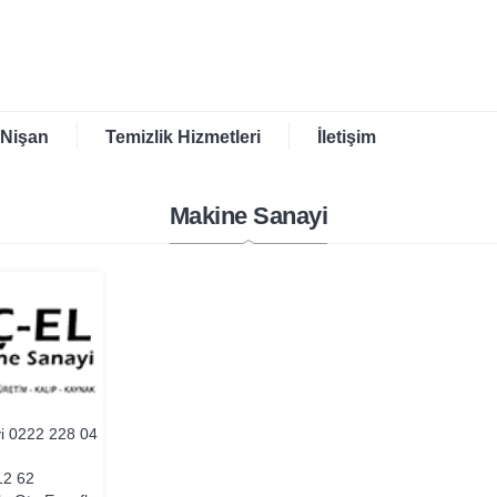
 Nişan
Temizlik Hizmetleri
İletişim
Makine Sanayi
yi
0222 228 04
12 62