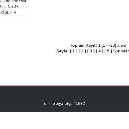
k. Oto Esnaflar
 Blok No:46
SKIŞEHIR
Toplam Kayıt:
1 [1 - -23] aras
Sayfa:
[
1
]
[
2
]
[
3
]
[
4
]
[
5
]
Sonraki
online ziyaretçi: 41692