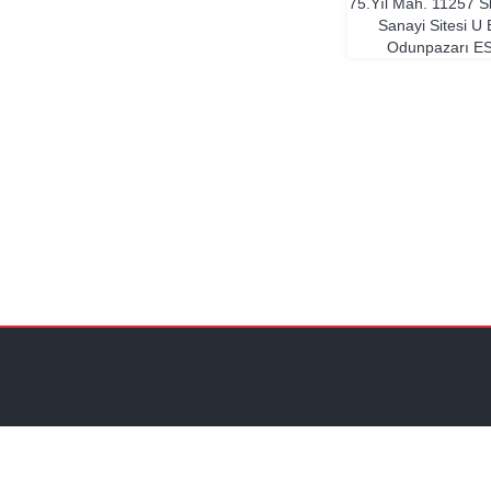
75.Yıl Mah. 11257 S
Sanayi Sitesi U
Odunpazarı
E