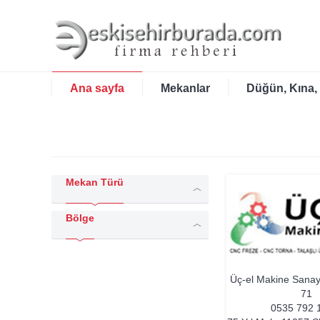
Ana sayfa
Mekanlar
Düğün, Kına,
Mekan Türü
Bölge
Üç-el Makine Sana
71
0535 792 