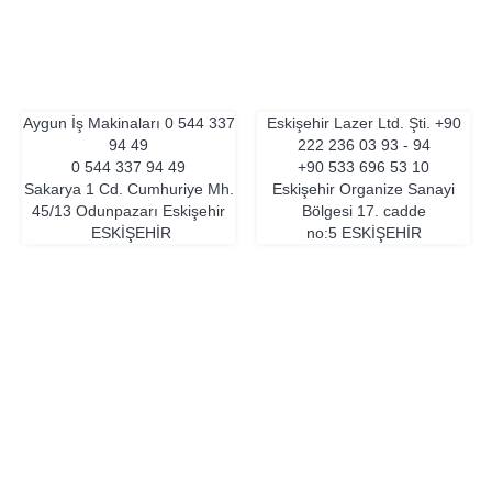
Aygun İş Makinaları
0 544 337
Eskişehir Lazer Ltd. Şti.
+90
94 49
222 236 03 93 - 94
0 544 337 94 49
+90 533 696 53 10
Sakarya 1 Cd. Cumhuriye Mh.
Eskişehir Organize Sanayi
45/13 Odunpazarı Eskişehir
Bölgesi 17. cadde
ESKIŞEHIR
no:5
ESKIŞEHIR