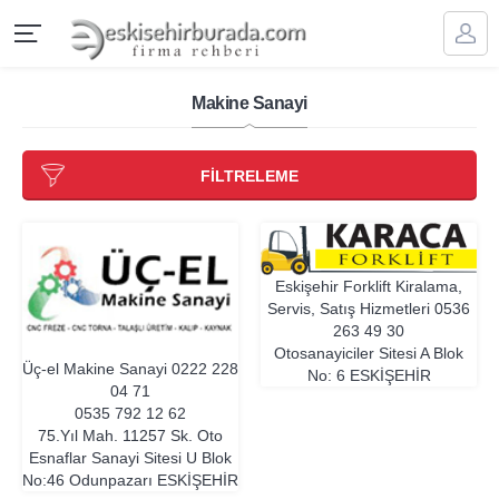
Makine Sanayi
FİLTRELEME
Eskişehir Forklift Kiralama,
Servis, Satış Hizmetleri
0536
263 49 30
Otosanayiciler Sitesi A Blok
Üç-el Makine Sanayi
0222 228
No: 6
ESKIŞEHIR
04 71
0535 792 12 62
75.Yıl Mah. 11257 Sk. Oto
Esnaflar Sanayi Sitesi U Blok
No:46 Odunpazarı
ESKIŞEHIR