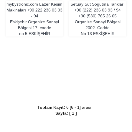
mybystronic.com Lazer Kesim
Setuay Süt Soğutma Tankları
Makinaları
+90 222 236 03 93
+90 (222) 236 03 93 / 94
- 94
+90 (530) 765 26 65
Eskişehir Organize Sanayi
Organize Sanayi Bölgesi
Bölgesi 17. cadde
2002. Cadde
no:5
ESKIŞEHIR
No:13
ESKIŞEHIR
Toplam Kayıt:
6 [6 - 1] arası
Sayfa:
[
1
]