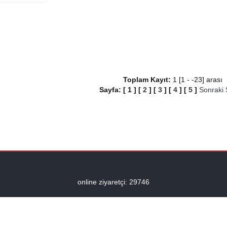
Toplam Kayıt:
1 [1 - -23] aras
Sayfa:
[
1
]
[
2
]
[
3
]
[
4
]
[
5
]
Sonraki
online ziyaretçi: 29746