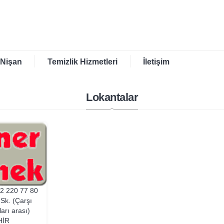
 Nişan
Temizlik Hizmetleri
İletişim
Lokantalar
2 220 77 80
 Sk. (Çarşı
arı arası)
HIR