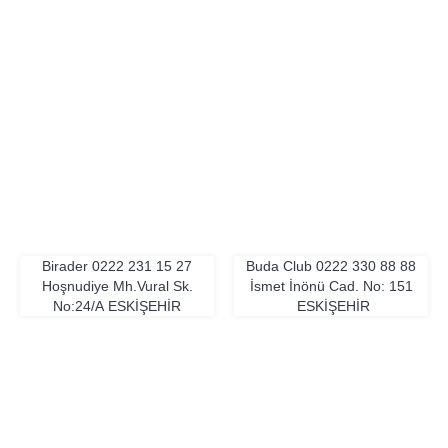
Birader
0222 231 15 27
Buda Club
0222 330 88 88
Hoşnudiye Mh.Vural Sk.
İsmet İnönü Cad. No: 151
No:24/A
ESKIŞEHIR
ESKIŞEHIR