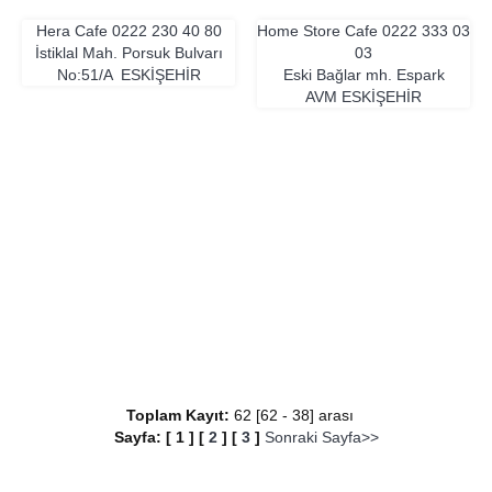
Hera Cafe
0222 230 40 80
Home Store Cafe
0222 333 03
İstiklal Mah. Porsuk Bulvarı
03
No:51/A
ESKIŞEHIR
Eski Bağlar mh. Espark
AVM
ESKIŞEHIR
Toplam Kayıt:
62 [62 - 38] arası
Sayfa:
[
1
]
[
2
]
[
3
]
Sonraki Sayfa>>