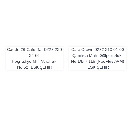
Cadde 26 Cafe Bar
0222 230
Cafe Crown
0222 310 01 00
34 66
Çamlıca Mah. Gülperi Sok.
Hoşnudiye Mh. Vural Sk.
No:1/B ? 116 (NeoPlus AVM)
No:52
ESKIŞEHIR
ESKIŞEHIR