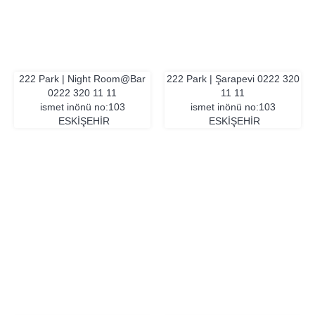
222 Park | Night Room@Bar
222 Park | Şarapevi
0222 320
0222 320 11 11
11 11
ismet inönü no:103
ismet inönü no:103
ESKIŞEHIR
ESKIŞEHIR