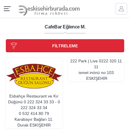
CafeBar Eğlence M.
FİLTRELEME
222 Park | Live
0222 320 11
11
ismet inönü no:103
ESKIŞEHIR
Esbahçe Restaurant ve Kır
Düğünü
0 222 324 33 33 - 0
222 324 33 34
0 532 414 80 79
Karabayır Bağları 11.
Durak
ESKIŞEHIR