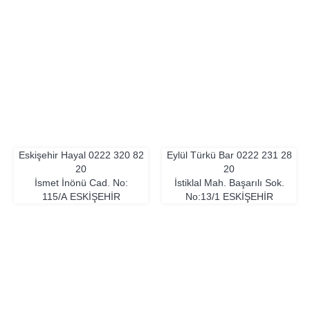
Eskişehir Hayal
0222 320 82
Eylül Türkü Bar
0222 231 28
20
20
İsmet İnönü Cad. No:
İstiklal Mah. Başarılı Sok.
115/A
ESKIŞEHIR
No:13/1
ESKIŞEHIR