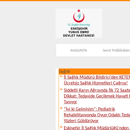
ANASAYFA
Semt Poliklinikler
Sağlık
İl Sağlık Müdürü Bildirici’den KET
Ücretsiz Sağlık Hizmetleri Çağrısı!
Şiddetli Karın Ağrısında İlk 72 Saat
Dikkat: Tedavide Gecikmek Hayati 
Taşıyor
“İyi ki Gelmişim”: Pediatrik
Rehabilitasyonda Oyun Odaklı Teda
Yüzleri Güldürüyor
Eskişehir İl Sağlık Müdürlüğü’nden 