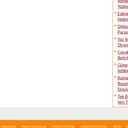
Rehab
Yüzle
Eskiş
Hekim
Dijit
Paraso
Yaz S
Diren
Çocuk
Belirt
Güne
tetik
Kumar
Bozul
Düşü
Tek B
Ven T
Hastanemiz
Haber ve Duyurular
Ketem Polikliniği
2 Eylül Hizmet Binası
Kalite
E