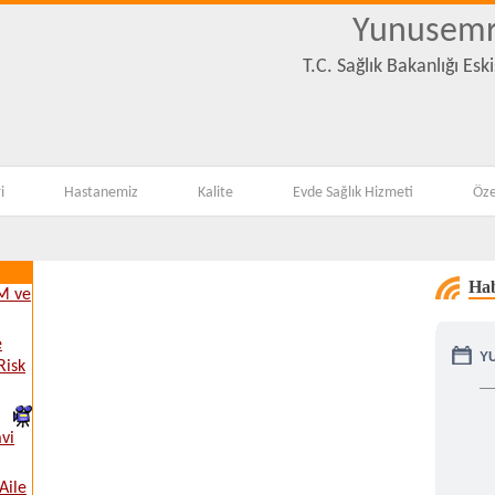
Yunusemr
T.C. Sağlık Bakanlığı Es
i
Hastanemiz
Kalite
Evde Sağlık Hizmeti
Öze
Hab
EM ve
e
Y
Risk
vi
Aile