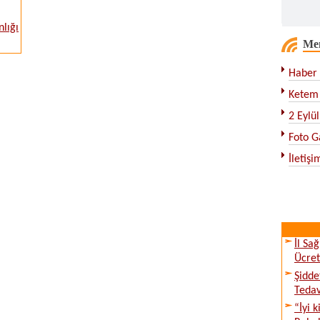
nlığı
Me
Haber 
Ketem 
2 Eylü
Foto G
İletişi
İl Sa
Ücret
Şidde
Tedav
“İyi 