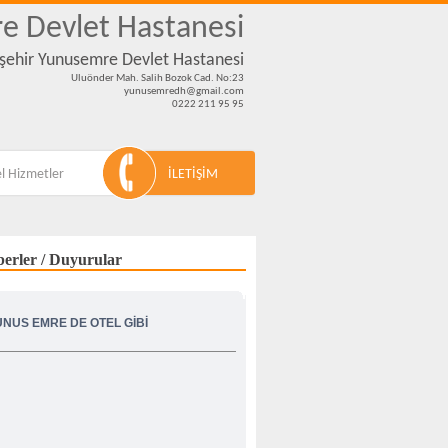
e Devlet Hastanesi
kişehir Yunusemre Devlet Hastanesi
Uluönder Mah. Salih Bozok Cad. No:23
yunusemredh@gmail.com
0222 211 95 95
l Hizmetler
İLETİŞİM
erler / Duyurular
UNUS EMRE DE OTEL GİBİ