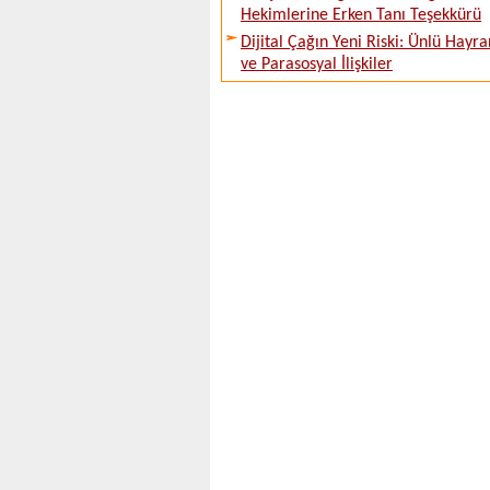
Hekimlerine Erken Tanı Teşekkürü
Dijital Çağın Yeni Riski: Ünlü Hayra
ve Parasosyal İlişkiler