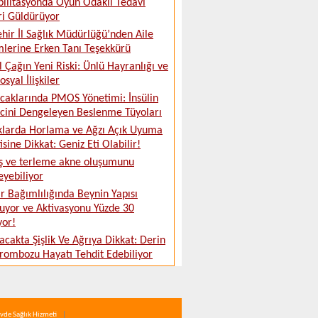
ilitasyonda Oyun Odaklı Tedavi
ri Güldürüyor
ehir İl Sağlık Müdürlüğü’nden Aile
lerine Erken Tanı Teşekkürü
al Çağın Yeni Riski: Ünlü Hayranlığı ve
syal İlişkiler
ıcaklarında PMOS Yönetimi: İnsülin
cini Dengeleyen Beslenme Tüyoları
larda Horlama ve Ağzı Açık Uyuma
isine Dikkat: Geniz Eti Olabilir!
ş ve terleme akne oluşumunu
leyebiliyor
 Bağımlılığında Beynin Yapısı
uyor ve Aktivasyonu Yüzde 30
yor!
acakta Şişlik Ve Ağrıya Dikkat: Derin
rombozu Hayatı Tehdit Edebiliyor
vde Sağlık Hizmeti