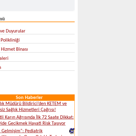
nü
ve Duyurular
Polikliniği
l Hizmet Binası
aleri
m
Son Haberler
ğlık Müdürü Bildirici’den KETEM ve
siz Sağlık Hizmetleri Çağrısı!
tli Karın Ağrısında İlk 72 Saate Dikkat:
ide Gecikmek Hayati Risk Taşıyor
ki Gelmişim”: Pediatrik