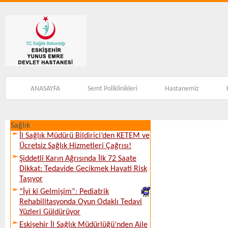
ANASAYFA
Semt Poliklinikleri
Hastanemiz
Sağlık
İl Sağlık Müdürü Bildirici’den KETEM ve
Ücretsiz Sağlık Hizmetleri Çağrısı!
Şiddetli Karın Ağrısında İlk 72 Saate
Dikkat: Tedavide Gecikmek Hayati Risk
Taşıyor
“İyi ki Gelmişim”: Pediatrik
Rehabilitasyonda Oyun Odaklı Tedavi
Yüzleri Güldürüyor
Eskişehir İl Sağlık Müdürlüğü’nden Aile