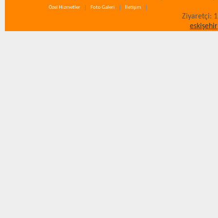
Özel Hizmetler
Foto Galeri
İletişim
Ziyaretçi: 
eskişehir