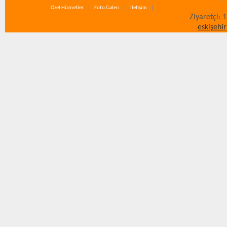
Özel Hizmetler
Foto Galeri
İletişim
Ziyaretçi: 
eskişehir