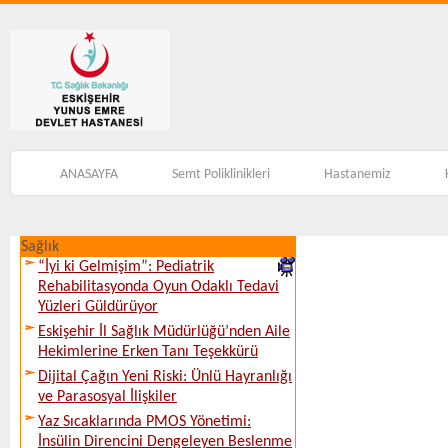
ANASAYFA
Semt Poliklinikleri
Hastanemiz
Sağlık
“İyi ki Gelmişim”: Pediatrik
Rehabilitasyonda Oyun Odaklı Tedavi
Yüzleri Güldürüyor
Eskişehir İl Sağlık Müdürlüğü’nden Aile
Hekimlerine Erken Tanı Teşekkürü
Dijital Çağın Yeni Riski: Ünlü Hayranlığı
ve Parasosyal İlişkiler
Yaz Sıcaklarında PMOS Yönetimi:
İnsülin Direncini Dengeleyen Beslenme