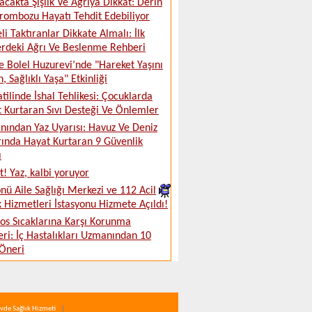
acakta Şişlik Ve Ağrıya Dikkat: Derin
rombozu Hayatı Tehdit Edebiliyor
eli Taktıranlar Dikkate Almalı: İlk
rdeki Ağrı Ve Beslenme Rehberi
 Bolel Huzurevi’nde "Hareket Yaşını
, Sağlıklı Yaşa" Etkinliği
atilinde İshal Tehlikesi: Çocuklarda
 Kurtaran Sıvı Desteği Ve Önlemler
ından Yaz Uyarısı: Havuz Ve Deniz
ında Hayat Kurtaran 9 Güvenlik
ı
t! Yaz, kalbi yoruyor
nü Aile Sağlığı Merkezi ve 112 Acil
k Hizmetleri İstasyonu Hizmete Açıldı!
os Sıcaklarına Karşı Korunma
ri: İç Hastalıkları Uzmanından 10
 Öneri
vde Sağlık Hizmeti