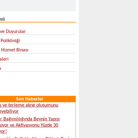
nü
ve Duyurular
Polikliniği
l Hizmet Binası
aleri
m
Son Haberler
ş ve terleme akne oluşumunu
leyebiliyor
 Bağımlılığında Beynin Yapısı
uyor ve Aktivasyonu Yüzde 30
yor!