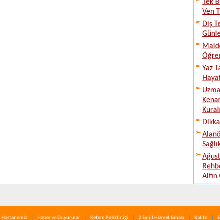
Tek B
Ven T
Diş T
Günle
Maide
Öğren
Yaz T
Hayat
Uzman
Kenar
Kural
Dikka
Alanö
Sağlı
Ağust
Rehbe
Altın
Hastanemiz
Haber ve Duyurular
Ketem Polikliniği
2 Eylül Hizmet Binası
Kalite
E