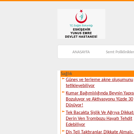
ANASAYFA
Semt Poliklinikler
Sağlık
Güneş ve terleme akne oluşumunu
tetikleyebiliyor
Kumar Bağımlılığında Beynin Yapıs
Bozuluyor ve Aktivasyonu Yüzde 30
Düşüyor!
Tek Bacakta Şişlik Ve Ağrıya Dikkat
Derin Ven Trombozu Hayatı Tehdit
Edebiliyor
Diş Teli Taktıranlar Dikkate Almalı: 