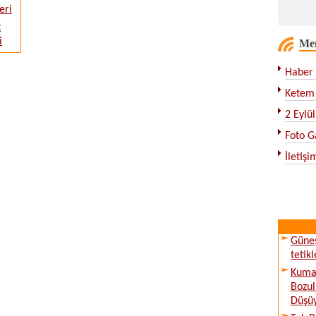
eri
t
i
Me
Haber 
Ketem 
2 Eylü
Foto G
İletişi
Güne
tetik
Kumar
Bozul
Düşü