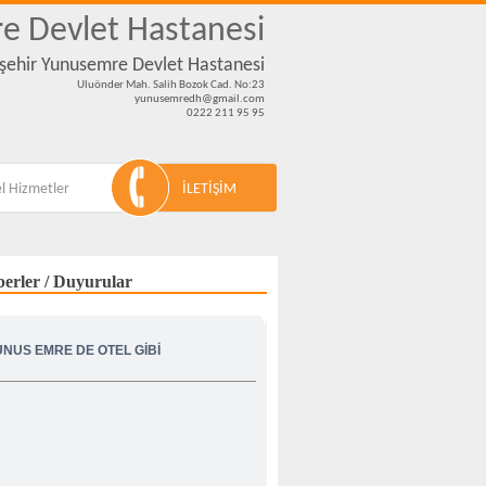
e Devlet Hastanesi
kişehir Yunusemre Devlet Hastanesi
Uluönder Mah. Salih Bozok Cad. No:23
yunusemredh@gmail.com
0222 211 95 95
l Hizmetler
İLETİŞİM
erler / Duyurular
UNUS EMRE DE OTEL GİBİ