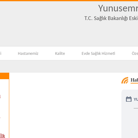
Yunusemr
T.C. Sağlık Bakanlığı Es
i
Hastanemiz
Kalite
Evde Sağlık Hizmeti
Öze
Hab
ı
Y
:
İlk