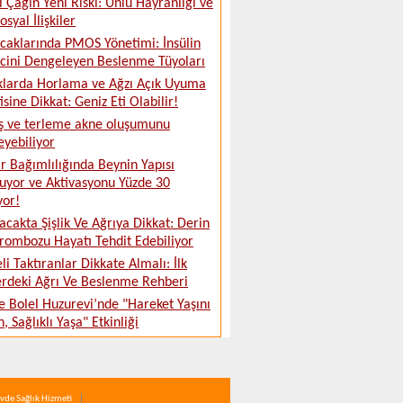
al Çağın Yeni Riski: Ünlü Hayranlığı ve
syal İlişkiler
ıcaklarında PMOS Yönetimi: İnsülin
cini Dengeleyen Beslenme Tüyoları
larda Horlama ve Ağzı Açık Uyuma
isine Dikkat: Geniz Eti Olabilir!
ş ve terleme akne oluşumunu
leyebiliyor
 Bağımlılığında Beynin Yapısı
uyor ve Aktivasyonu Yüzde 30
yor!
acakta Şişlik Ve Ağrıya Dikkat: Derin
rombozu Hayatı Tehdit Edebiliyor
eli Taktıranlar Dikkate Almalı: İlk
rdeki Ağrı Ve Beslenme Rehberi
 Bolel Huzurevi’nde "Hareket Yaşını
, Sağlıklı Yaşa" Etkinliği
vde Sağlık Hizmeti