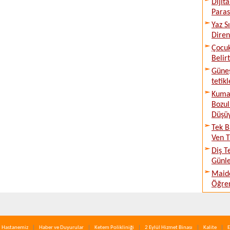
Dijit
Paraso
Yaz S
Diren
Çocuk
Belirt
Güne
tetik
Kumar
Bozul
Düşü
Tek B
Ven T
Diş T
Günle
Maide
Öğren
Hastanemiz
Haber ve Duyurular
Ketem Polikliniği
2 Eylül Hizmet Binası
Kalite
E