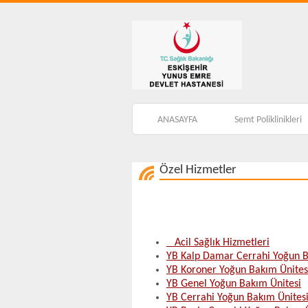
ANASAYFA
Semt Poliklinikleri
Özel Hizmetler
Acil Sağlık Hizmetleri
YB Kalp Damar Cerrahi Yoğun B
YB Koroner Yoğun Bakım Ünites
YB Genel Yoğun Bakım Ünitesi
YB Cerrahi Yoğun Bakım Ünites