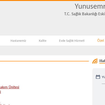
Yunusemr
T.C. Sağlık Bakanlığı Es
Özel
Hastanemiz
Kalite
Evde Sağlık Hizmeti
Hab
Y
akım Ünitesi
i
i