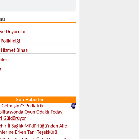
nü
ve Duyurular
Polikliniği
l Hizmet Binası
aleri
m
Son Haberler
ki Gelmişim”: Pediatrik
ilitasyonda Oyun Odaklı Tedavi
ri Güldürüyor
ehir İl Sağlık Müdürlüğü’nden Aile
lerine Erken Tanı Teşekkürü