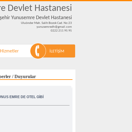
e Devlet Hastanesi
kişehir Yunusemre Devlet Hastanesi
Uluönder Mah. Salih Bozok Cad. No:23
yunusemredh@gmail.com
0222 211 95 95
 Hizmetler
İLETİŞİM
erler / Duyurular
UNUS EMRE DE OTEL GİBİ