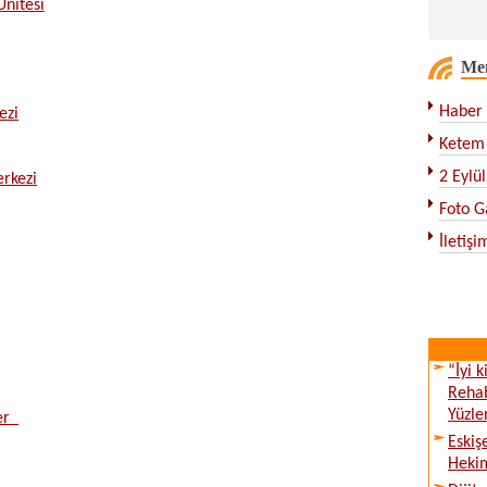
nitesi
Me
Haber 
ezi
Ketem 
2 Eylü
rkezi
Foto G
İletişi
“İyi 
Rehab
Yüzle
ler
Eskiş
Hekim