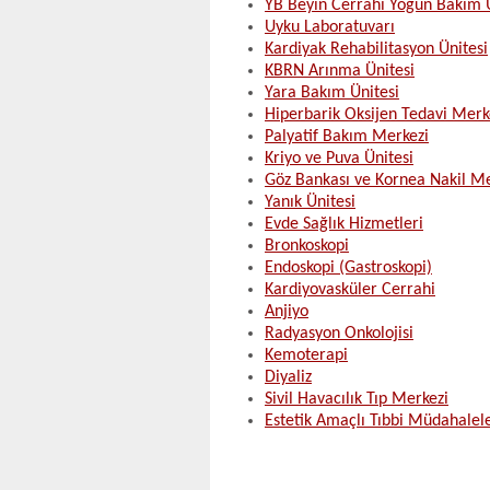
YB Beyin Cerrahi Yoğun Bakım Ü
Uyku Laboratuvarı
Kardiyak Rehabilitasyon Ünitesi
KBRN Arınma Ünitesi
Yara Bakım Ünitesi
Hiperbarik Oksijen Tedavi Merk
Palyatif Bakım Merkezi
Kriyo ve Puva Ünitesi
Göz Bankası ve Kornea Nakil Me
Yanık Ünitesi
Evde Sağlık Hizmetleri
Bronkoskopi
Endoskopi (Gastroskopi)
Kardiyovasküler Cerrahi
Anjiyo
Radyasyon Onkolojisi
Kemoterapi
Diyaliz
Sivil Havacılık Tıp Merkezi
Estetik Amaçlı Tıbbi Müdahale