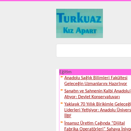
Eğitim
Anadolu Sağlık Bilimleri Fakültesi
Geleceğin Uzmanlarını Hazırlıyor
Sanatın ve Sahnenin Kalbi Anadolu
Atıyor: Devlet Konservatuvarı
Yaklaşık 70 Yıllık Birikimle Geleceğ
Liderleri Yetişiyor: Anadolu Ünivers
İİBF
İnsansız Üretim Çağında “Dijital
Fabrika Operatörleri” Sahaya İniyo