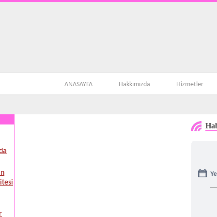
ANASAYFA
Hakkımızda
Hizmetler
Hab
’da
Ye
in
itesi
r