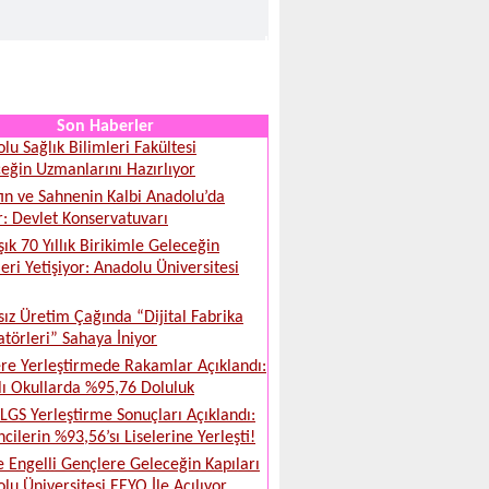
Son Haberler
lu Sağlık Bilimleri Fakültesi
eğin Uzmanlarını Hazırlıyor
ın ve Sahnenin Kalbi Anadolu’da
r: Devlet Konservatuvarı
şık 70 Yıllık Birikimle Geleceğin
leri Yetişiyor: Anadolu Üniversitesi
sız Üretim Çağında “Dijital Fabrika
törleri” Sahaya İniyor
ere Yerleştirmede Rakamlar Açıklandı:
lı Okullarda %95,76 Doluluk
LGS Yerleştirme Sonuçları Açıklandı:
cilerin %93,56’sı Liselerine Yerleşti!
e Engelli Gençlere Geleceğin Kapıları
lu Üniversitesi EEYO İle Açılıyor