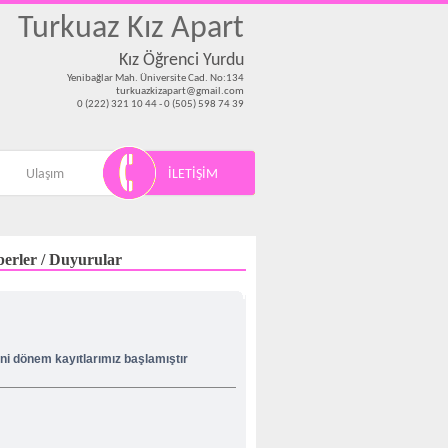
Turkuaz Kız Apart
Kız Öğrenci Yurdu
Yenibağlar Mah. Üniversite Cad. No:134
turkuazkizapart@gmail.com
0 (222) 321 10 44 - 0 (505) 598 74 39
Ulaşım
İLETİŞİM
erler / Duyurular
ni dönem kayıtlarımız başlamıştır