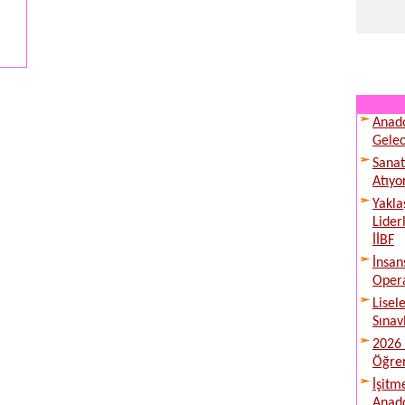
Anado
Gelec
Sanat
Atıyo
Yakla
Lider
İİBF
İnsan
Opera
Lisel
Sınav
2026 
Öğren
İşitm
Anado