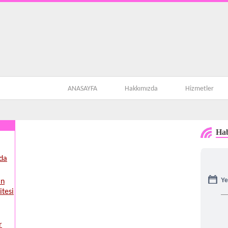
ANASAYFA
Hakkımızda
Hizmetler
Hab
’da
Ye
in
itesi
r