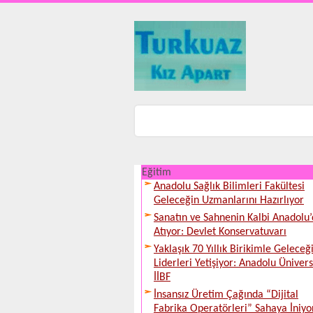
Eğitim
Anadolu Sağlık Bilimleri Fakültesi
Geleceğin Uzmanlarını Hazırlıyor
Sanatın ve Sahnenin Kalbi Anadolu
Atıyor: Devlet Konservatuvarı
Yaklaşık 70 Yıllık Birikimle Geleceğ
Liderleri Yetişiyor: Anadolu Ünivers
İİBF
İnsansız Üretim Çağında “Dijital
Fabrika Operatörleri” Sahaya İniyo