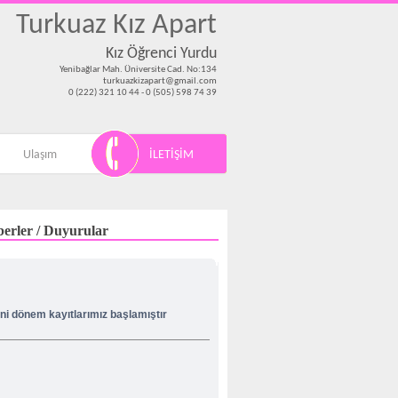
Turkuaz Kız Apart
Kız Öğrenci Yurdu
Yenibağlar Mah. Üniversite Cad. No:134
turkuazkizapart@gmail.com
0 (222) 321 10 44 - 0 (505) 598 74 39
Ulaşım
İLETİŞİM
erler / Duyurular
ni dönem kayıtlarımız başlamıştır