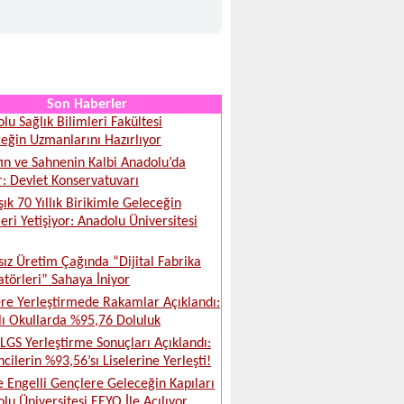
Son Haberler
lu Sağlık Bilimleri Fakültesi
eğin Uzmanlarını Hazırlıyor
ın ve Sahnenin Kalbi Anadolu’da
r: Devlet Konservatuvarı
şık 70 Yıllık Birikimle Geleceğin
leri Yetişiyor: Anadolu Üniversitesi
sız Üretim Çağında “Dijital Fabrika
törleri” Sahaya İniyor
ere Yerleştirmede Rakamlar Açıklandı:
lı Okullarda %95,76 Doluluk
LGS Yerleştirme Sonuçları Açıklandı:
cilerin %93,56’sı Liselerine Yerleşti!
e Engelli Gençlere Geleceğin Kapıları
lu Üniversitesi EEYO İle Açılıyor