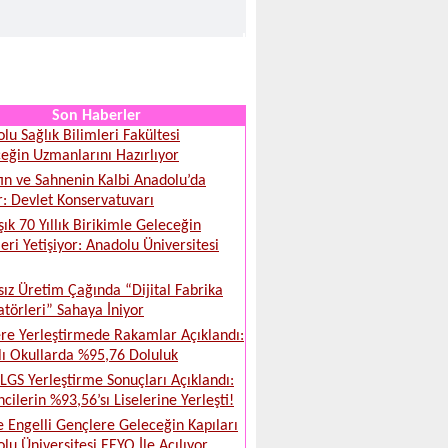
Son Haberler
lu Sağlık Bilimleri Fakültesi
eğin Uzmanlarını Hazırlıyor
ın ve Sahnenin Kalbi Anadolu’da
r: Devlet Konservatuvarı
şık 70 Yıllık Birikimle Geleceğin
leri Yetişiyor: Anadolu Üniversitesi
sız Üretim Çağında “Dijital Fabrika
törleri” Sahaya İniyor
ere Yerleştirmede Rakamlar Açıklandı:
lı Okullarda %95,76 Doluluk
LGS Yerleştirme Sonuçları Açıklandı:
cilerin %93,56’sı Liselerine Yerleşti!
e Engelli Gençlere Geleceğin Kapıları
lu Üniversitesi EEYO İle Açılıyor