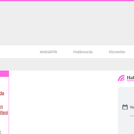
ANASAYFA
Hakkımızda
Hizmetler
Hab
’da
Ye
in
itesi
r