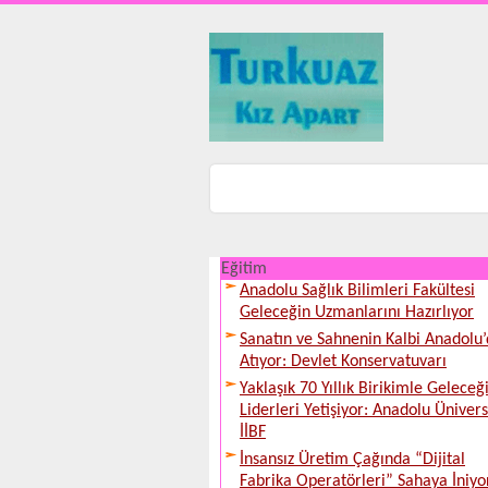
Eğitim
Anadolu Sağlık Bilimleri Fakültesi
Geleceğin Uzmanlarını Hazırlıyor
Sanatın ve Sahnenin Kalbi Anadolu
Atıyor: Devlet Konservatuvarı
Yaklaşık 70 Yıllık Birikimle Geleceğ
Liderleri Yetişiyor: Anadolu Ünivers
İİBF
İnsansız Üretim Çağında “Dijital
Fabrika Operatörleri” Sahaya İniyo