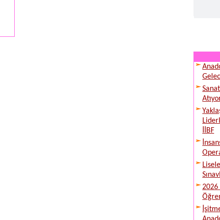
Anado
Gelec
Sanat
Atıyo
Yakla
Lider
İİBF
İnsan
Opera
Lisel
Sınav
2026 
Öğren
İşitm
Anado