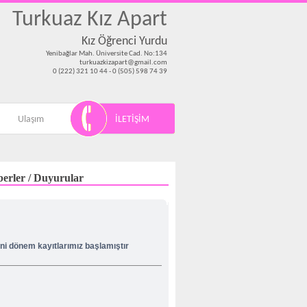
Turkuaz Kız Apart
Kız Öğrenci Yurdu
Yenibağlar Mah. Üniversite Cad. No:134
turkuazkizapart@gmail.com
0 (222) 321 10 44 - 0 (505) 598 74 39
Ulaşım
İLETİŞİM
erler / Duyurular
ni dönem kayıtlarımız başlamıştır