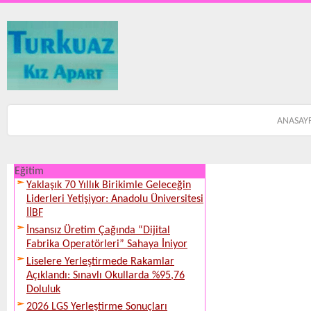
ANASAY
Eğitim
Yaklaşık 70 Yıllık Birikimle Geleceğin
Liderleri Yetişiyor: Anadolu Üniversitesi
İİBF
İnsansız Üretim Çağında “Dijital
Fabrika Operatörleri” Sahaya İniyor
Liselere Yerleştirmede Rakamlar
Açıklandı: Sınavlı Okullarda %95,76
Doluluk
2026 LGS Yerleştirme Sonuçları