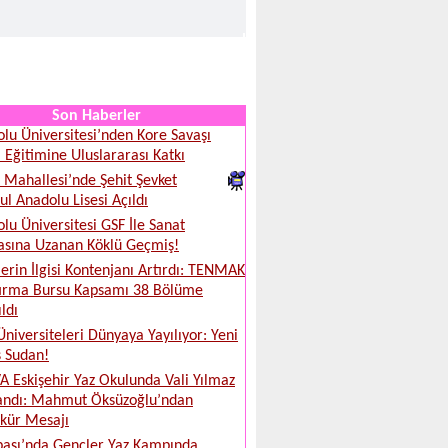
Son Haberler
lu Üniversitesi’nden Kore Savaşı
i Eğitimine Uluslararası Katkı
Mahallesi’nde Şehit Şevket
l Anadolu Lisesi Açıldı
lu Üniversitesi GSF İle Sanat
sına Uzanan Köklü Geçmiş!
erin İlgisi Kontenjanı Artırdı: TENMAK
tırma Bursu Kapsamı 38 Bölüme
ldı
Üniversiteleri Dünyaya Yayılıyor: Yeni
 Sudan!
 Eskişehir Yaz Okulunda Vali Yılmaz
andı: Mahmut Öksüzoğlu’ndan
kür Mesajı
aşı’nda Gençler Yaz Kampında