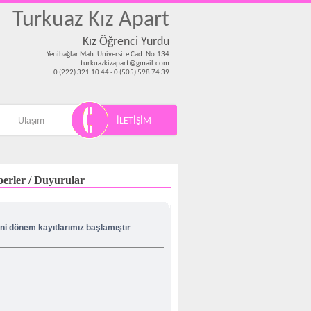
Turkuaz Kız Apart
Kız Öğrenci Yurdu
Yenibağlar Mah. Üniversite Cad. No:134
turkuazkizapart@gmail.com
0 (222) 321 10 44 - 0 (505) 598 74 39
Ulaşım
İLETİŞİM
erler / Duyurular
ni dönem kayıtlarımız başlamıştır