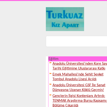
Eğitim
Anadolu Üniversitesi’nden Kore Sav
Tarihi Eğitimine Uluslararası Katkı
Emek Mahallesi’nde Şehit Şevket
Tombul Anadolu Lisesi Açıldı
Anadolu Üniversitesi GSF İle Sanat
Dünyasına Uzanan Köklü Geçmiş!
Gençlerin İlgisi Kontenjanı Artırdı:
TENMAK Araştırma Bursu Kapsamı
Bölüme Çıkarıldı