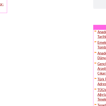
or:
Anado
Tarih
Emek 
Tombu
Anado
Dünya
Gençl
Araş
Çıkarı
Türk 
Adres
TÜGVA
Ağırl
Teşek
Tepeb