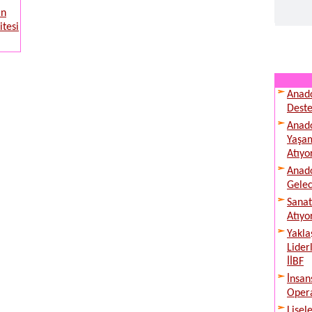
in
itesi
Anado
Deste
Anado
Yaşam
Atıyo
Anado
Gelec
Sanat
Atıyo
Yakla
Lider
İİBF
İnsan
Opera
Lisel