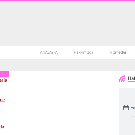
ANASAYFA
Hakkımızda
Hizmetler
Hab
arla
nde
Ye
’da