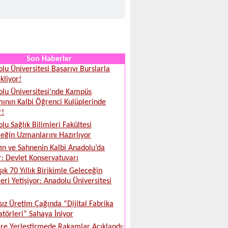
Son Haberler
lu Üniversitesi Başarıyı Burslarla
kliyor!
lu Üniversitesi’nde Kampüs
ının Kalbi Öğrenci Kulüplerinde
r!
lu Sağlık Bilimleri Fakültesi
eğin Uzmanlarını Hazırlıyor
ın ve Sahnenin Kalbi Anadolu’da
r: Devlet Konservatuvarı
şık 70 Yıllık Birikimle Geleceğin
leri Yetişiyor: Anadolu Üniversitesi
sız Üretim Çağında “Dijital Fabrika
törleri” Sahaya İniyor
ere Yerleştirmede Rakamlar Açıklandı: