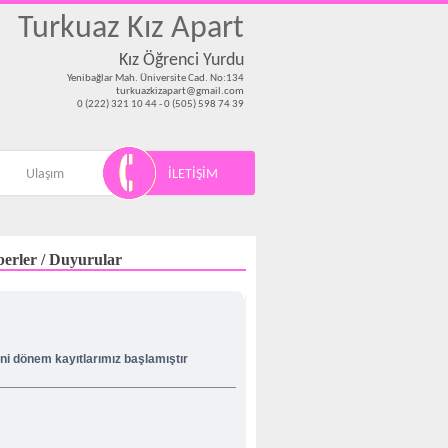
Turkuaz Kız Apart
Kız Öğrenci Yurdu
Yenibağlar Mah. Üniversite Cad. No:134
turkuazkizapart@gmail.com
0 (222) 321 10 44 - 0 (505) 598 74 39
Ulaşım
İLETİŞİM
erler / Duyurular
ni dönem kayıtlarımız başlamıştır