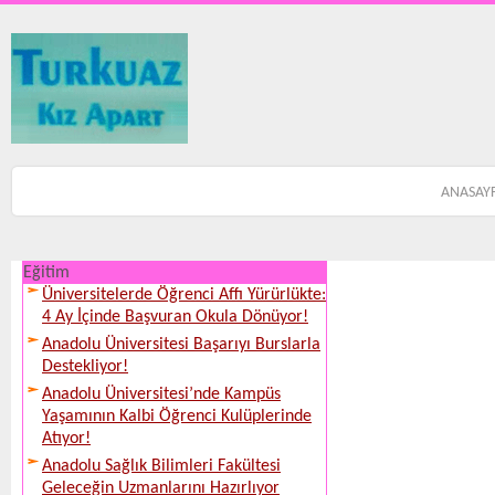
ANASAY
Eğitim
Üniversitelerde Öğrenci Affı Yürürlükte:
4 Ay İçinde Başvuran Okula Dönüyor!
Anadolu Üniversitesi Başarıyı Burslarla
Destekliyor!
Anadolu Üniversitesi’nde Kampüs
Yaşamının Kalbi Öğrenci Kulüplerinde
Atıyor!
Anadolu Sağlık Bilimleri Fakültesi
Geleceğin Uzmanlarını Hazırlıyor