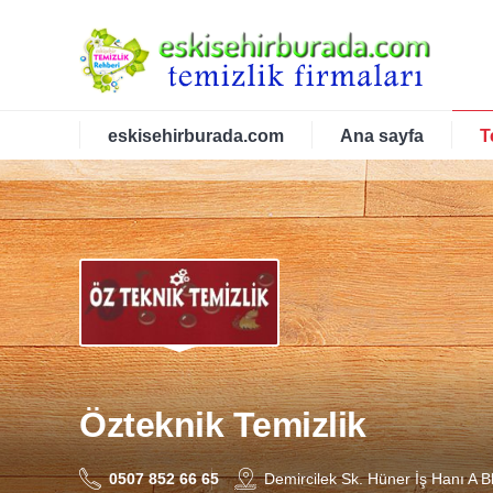
eskisehirburada.com
Ana sayfa
T
Özteknik Temizlik
0507 852 66 65
Demircilek Sk. Hüner İş Hanı A B