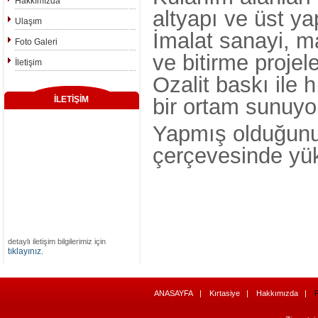
Hakkımızda
altyapı ve üst ya
Ulaşım
İmalat sanayi, m
Foto Galeri
ve bitirme projele
İletişim
Ozalit baskı ile h
İLETİŞİM
bir ortam sunuyo
Yapmış olduğunuz 
çerçevesinde yüks
detaylı iletişim bilgilerimiz için
tıklayınız.
ANASAYFA
Kırtasiye
Hakkımızda