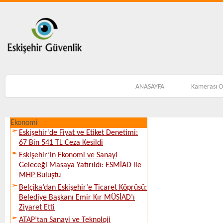
ANASAYFA
Kamerası 
Ekonomi
Eskişehir’de Fiyat ve Etiket Denetimi:
67 Bin 541 TL Ceza Kesildi
Eskişehir’in Ekonomi ve Sanayi
Geleceği Masaya Yatırıldı: ESMİAD ile
MHP Buluştu
Belçika’dan Eskişehir’e Ticaret Köprüsü:
Belediye Başkanı Emir Kır MÜSİAD’ı
Ziyaret Etti
ATAP’tan Sanayi ve Teknoloji