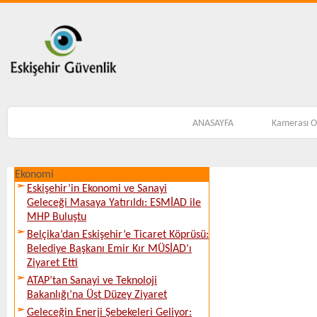
ANASAYFA
Kamerası 
Ekonomi
Eskişehir’in Ekonomi ve Sanayi
Geleceği Masaya Yatırıldı: ESMİAD ile
MHP Buluştu
Belçika’dan Eskişehir’e Ticaret Köprüsü:
Belediye Başkanı Emir Kır MÜSİAD’ı
Ziyaret Etti
ATAP’tan Sanayi ve Teknoloji
Bakanlığı’na Üst Düzey Ziyaret
Geleceğin Enerji Şebekeleri Geliyor: