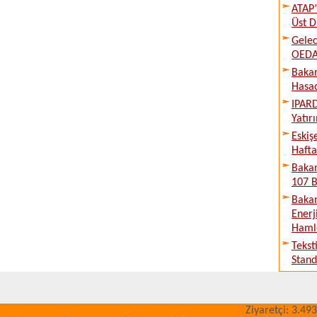
ATAP’
Üst D
Gelec
OEDAŞ
Bakan
Hasad
IPARD
Yatır
Eskiş
Hafta
Bakan
107 B
Bakan
Enerj
Haml
Tekst
Stand
Ziyaretçi: 3.493