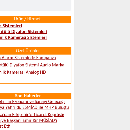
Ürün / Hizmet
 Sistemleri
tülü Diyafon Sistemleri
lik Kamerası Sistemleri
Özel Ürünler
h Alarm Sisteminde Kampanya
tülü Diyafon Sistemi Audio Marka
lik Kamerası Analog HD
Son Haberler
ehir’in Ekonomi ve Sanayi Geleceği
a Yatırıldı: ESMİAD ile MHP Buluştu
ka’dan Eskişehir’e Ticaret Köprüsü:
iye Başkanı Emir Kır MÜSİAD’ı
t Etti