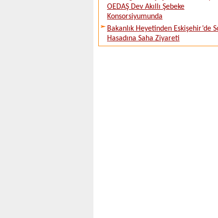
OEDAŞ Dev Akıllı Şebeke
Konsorsiyumunda
Bakanlık Heyetinden Eskişehir’de 
Hasadına Saha Ziyareti