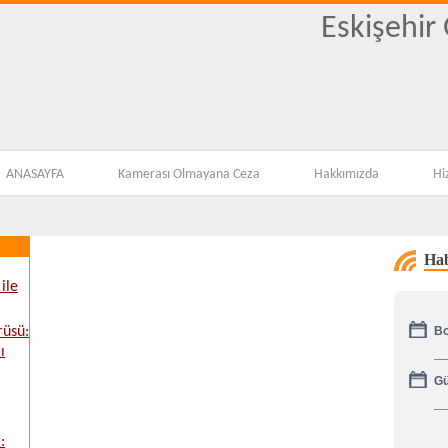
Eskişehir
ANASAYFA
Kamerası Olmayana Ceza
Hakkımızda
Hi
Hab
ile
Bo
rüsü:
ı
Gü
: