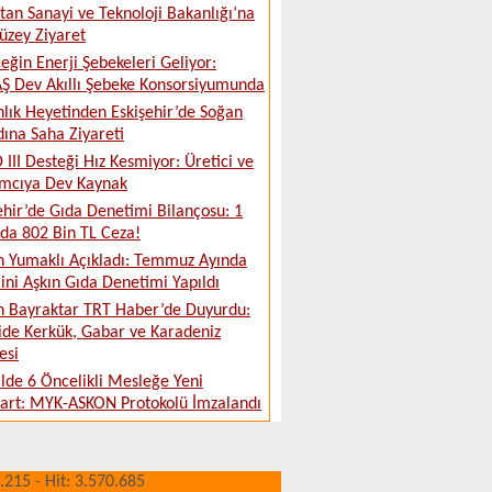
tan Sanayi ve Teknoloji Bakanlığı’na
üzey Ziyaret
eğin Enerji Şebekeleri Geliyor:
 Dev Akıllı Şebeke Konsorsiyumunda
lık Heyetinden Eskişehir’de Soğan
ına Saha Ziyareti
 III Desteği Hız Kesmiyor: Üretici ve
ımcıya Dev Kaynak
ehir’de Gıda Denetimi Bilançosu: 1
da 802 Bin TL Ceza!
 Yumaklı Açıkladı: Temmuz Ayında
ini Aşkın Gıda Denetimi Yapıldı
 Bayraktar TRT Haber’de Duyurdu:
ide Kerkük, Gabar ve Karadeniz
esi
ilde 6 Öncelikli Mesleğe Yeni
art: MYK-ASKON Protokolü İmzalandı
.215 - Hit: 3.570.685