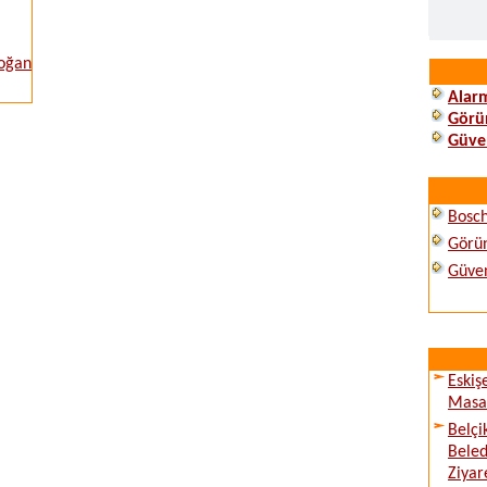
Soğan
Alarm
Görün
Güven
Bosc
Görün
Güven
Eskiş
Masay
Belçi
Beled
Ziyare