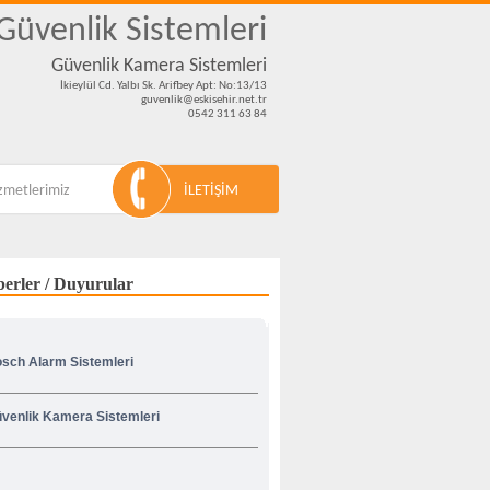
 Güvenlik Sistemleri
Güvenlik Kamera Sistemleri
İkieylül Cd. Yalbı Sk. Arifbey Apt: No:13/13
guvenlik@eskisehir.net.tr
0542 311 63 84
zmetlerimiz
İLETİŞİM
erler / Duyurular
sch Alarm Sistemleri
venlik Kamera Sistemleri