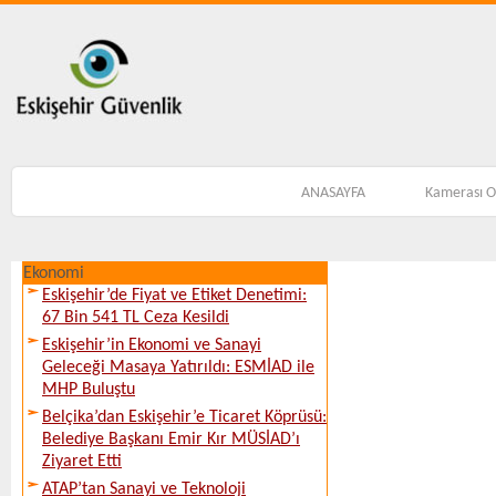
ANASAYFA
Kamerası 
Ekonomi
Eskişehir’de Fiyat ve Etiket Denetimi:
67 Bin 541 TL Ceza Kesildi
Eskişehir’in Ekonomi ve Sanayi
Geleceği Masaya Yatırıldı: ESMİAD ile
MHP Buluştu
Belçika’dan Eskişehir’e Ticaret Köprüsü:
Belediye Başkanı Emir Kır MÜSİAD’ı
Ziyaret Etti
ATAP’tan Sanayi ve Teknoloji