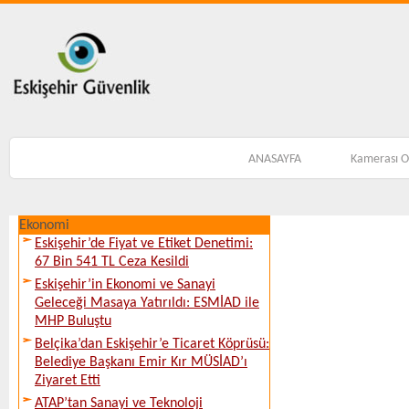
ANASAYFA
Kamerası 
Ekonomi
Eskişehir’de Fiyat ve Etiket Denetimi:
67 Bin 541 TL Ceza Kesildi
Eskişehir’in Ekonomi ve Sanayi
Geleceği Masaya Yatırıldı: ESMİAD ile
MHP Buluştu
Belçika’dan Eskişehir’e Ticaret Köprüsü:
Belediye Başkanı Emir Kır MÜSİAD’ı
Ziyaret Etti
ATAP’tan Sanayi ve Teknoloji