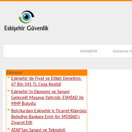
ANASAYFA
Kamerası 
Ekonomi
Eskişehir’de Fiyat ve Etiket Denetimi:
67 Bin 541 TL Ceza Kesildi
Eskişehir’in Ekonomi ve Sanayi
Geleceği Masaya Yatırıldı: ESMİAD ile
MHP Buluştu
Belçika’dan Eskişehir’e Ticaret Köprüsü:
Belediye Başkanı Emir Kır MÜSİAD’ı
Ziyaret Etti
ATAP’tan Sanayi ve Teknoloji