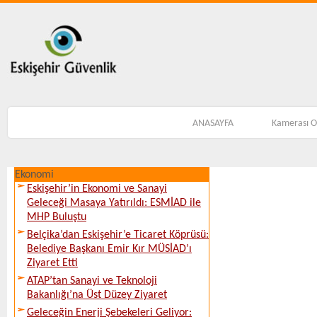
ANASAYFA
Kamerası 
Ekonomi
Eskişehir’in Ekonomi ve Sanayi
Geleceği Masaya Yatırıldı: ESMİAD ile
MHP Buluştu
Belçika’dan Eskişehir’e Ticaret Köprüsü:
Belediye Başkanı Emir Kır MÜSİAD’ı
Ziyaret Etti
ATAP’tan Sanayi ve Teknoloji
Bakanlığı’na Üst Düzey Ziyaret
Geleceğin Enerji Şebekeleri Geliyor: