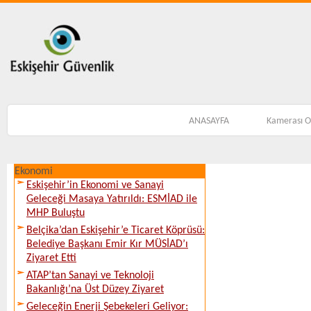
ANASAYFA
Kamerası 
Ekonomi
Eskişehir’in Ekonomi ve Sanayi
Geleceği Masaya Yatırıldı: ESMİAD ile
MHP Buluştu
Belçika’dan Eskişehir’e Ticaret Köprüsü:
Belediye Başkanı Emir Kır MÜSİAD’ı
Ziyaret Etti
ATAP’tan Sanayi ve Teknoloji
Bakanlığı’na Üst Düzey Ziyaret
Geleceğin Enerji Şebekeleri Geliyor: