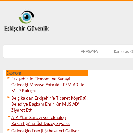
ANASAYFA
Kamerası 
Ekonomi
Eskişehir’in Ekonomi ve Sanayi
Geleceği Masaya Yatırıldı: ESMİAD ile
MHP Buluştu
Belçika’dan Eskişehir’e Ticaret Köprüsü:
Belediye Başkanı Emir Kır MÜSİAD’ı
Ziyaret Etti
ATAP’tan Sanayi ve Teknoloji
Bakanlığı’na Üst Düzey Ziyaret
Geleceğin Enerji Şebekeleri Geliyor: