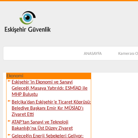
ANASAYFA
Kamerası 
Ekonomi
Eskişehir’in Ekonomi ve Sanayi
Geleceği Masaya Yatırıldı: ESMİAD ile
MHP Buluştu
Belçika’dan Eskişehir’e Ticaret Köprüsü:
Belediye Başkanı Emir Kır MÜSİAD’ı
Ziyaret Etti
ATAP’tan Sanayi ve Teknoloji
Bakanlığı’na Üst Düzey Ziyaret
Geleceğin Enerji Şebekeleri Geliyor: