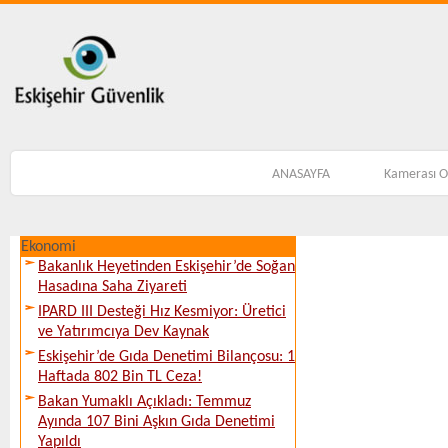
ANASAYFA
Kamerası 
Ekonomi
Bakanlık Heyetinden Eskişehir’de Soğan
Hasadına Saha Ziyareti
IPARD III Desteği Hız Kesmiyor: Üretici
ve Yatırımcıya Dev Kaynak
Eskişehir’de Gıda Denetimi Bilançosu: 1
Haftada 802 Bin TL Ceza!
Bakan Yumaklı Açıkladı: Temmuz
Ayında 107 Bini Aşkın Gıda Denetimi
Yapıldı