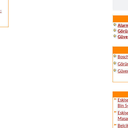
:
Alarm
Görün
Güven
Bosc
Görün
Güven
Eskiş
Bin 5
Eskiş
Masay
Belçi