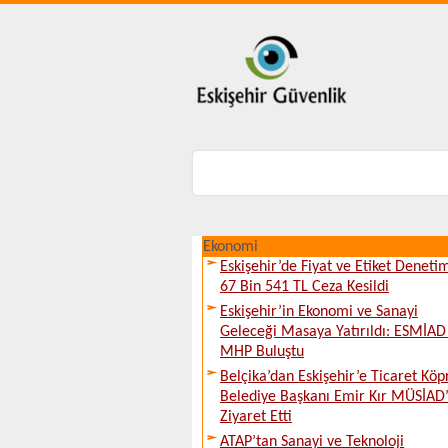
Ekonomi
Eskişehir’de Fiyat ve Etiket Denetim
67 Bin 541 TL Ceza Kesildi
Eskişehir’in Ekonomi ve Sanayi
Geleceği Masaya Yatırıldı: ESMİAD 
MHP Buluştu
Belçika’dan Eskişehir’e Ticaret Köp
Belediye Başkanı Emir Kır MÜSİAD’
Ziyaret Etti
ATAP’tan Sanayi ve Teknoloji