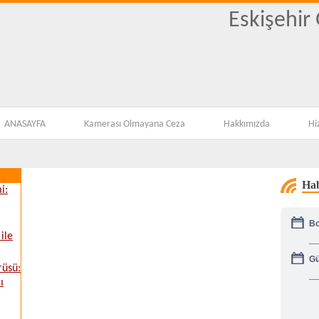
Eskişehir
ANASAYFA
Kamerası Olmayana Ceza
Hakkımızda
Hi
Hab
i:
Bo
ile
Gü
rüsü:
ı