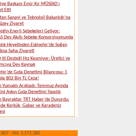
iye Başkanı Emir Kır MÜSİAD’ı
t Etti
tan Sanayi ve Teknoloji Bakanlığı’na
üzey Ziyaret
eğin Enerji Şebekeleri Geliyor:
 Dev Akıllı Şebeke Konsorsiyumunda
lık Heyetinden Eskişehir’de Soğan
ına Saha Ziyareti
 III Desteği Hız Kesmiyor: Üretici ve
ımcıya Dev Kaynak
ehir’de Gıda Denetimi Bilançosu: 1
da 802 Bin TL Ceza!
 Yumaklı Açıkladı: Temmuz Ayında
ini Aşkın Gıda Denetimi Yapıldı
 Bayraktar TRT Haber’de Duyurdu:
ide Kerkük, Gabar ve Karadeniz
esi
.807 - Hit: 3.571.280