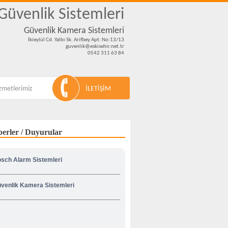
 Güvenlik Sistemleri
Güvenlik Kamera Sistemleri
İkieylül Cd. Yalbı Sk. Arifbey Apt: No:13/13
guvenlik@eskisehir.net.tr
0542 311 63 84
zmetlerimiz
İLETİŞİM
erler / Duyurular
sch Alarm Sistemleri
venlik Kamera Sistemleri