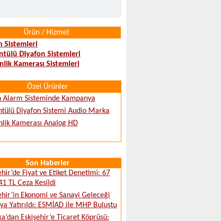
Ürün / Hizmet
 Sistemleri
tülü Diyafon Sistemleri
lik Kamerası Sistemleri
Özel Ürünler
h Alarm Sisteminde Kampanya
tülü Diyafon Sistemi Audio Marka
lik Kamerası Analog HD
Son Haberler
ehir’de Fiyat ve Etiket Denetimi: 67
41 TL Ceza Kesildi
ehir’in Ekonomi ve Sanayi Geleceği
a Yatırıldı: ESMİAD ile MHP Buluştu
ka’dan Eskişehir’e Ticaret Köprüsü: