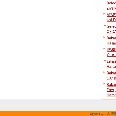
Beled
Ziyare
ATAP’
Üst D
Gelec
OEDAŞ
Bakan
Hasad
IPARD
Yatır
Eskiş
Hafta
Bakan
107 B
Bakan
Enerj
Haml
Ziyaretçi: 3.493