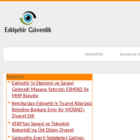
ANASAYFA
Kamerası 
Ekonomi
Eskişehir’in Ekonomi ve Sanayi
Geleceği Masaya Yatırıldı: ESMİAD ile
MHP Buluştu
Belçika’dan Eskişehir’e Ticaret Köprüsü:
Belediye Başkanı Emir Kır MÜSİAD’ı
Ziyaret Etti
ATAP’tan Sanayi ve Teknoloji
Bakanlığı’na Üst Düzey Ziyaret
Geleceğin Enerji Şebekeleri Geliyor: