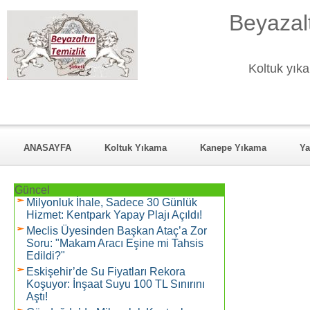
Beyazalt
Koltuk yıka
ANASAYFA
Koltuk Yıkama
Kanepe Yıkama
Ya
KURUMSAL
Hizmet Verdiği Mahalleler
REFERANSL
Güncel
Milyonluk İhale, Sadece 30 Günlük
Hizmet: Kentpark Yapay Plajı Açıldı!
Meclis Üyesinden Başkan Ataç’a Zor
Soru: "Makam Aracı Eşine mi Tahsis
Edildi?"
Eskişehir’de Su Fiyatları Rekora
Koşuyor: İnşaat Suyu 100 TL Sınırını
Aştı!