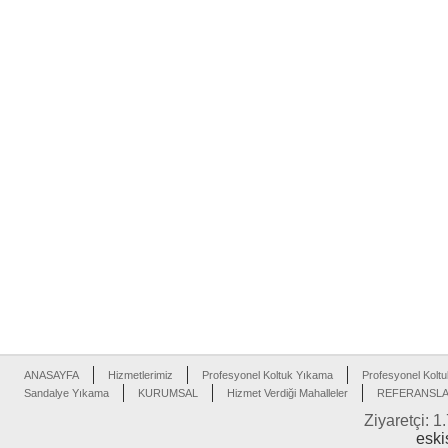
ANASAYFA
Hizmetlerimiz
Profesyonel Koltuk Yıkama
Profesyonel Koltu
Sandalye Yıkama
KURUMSAL
Hizmet Verdiği Mahalleler
REFERANSL
Ziyaretçi: 1
eski